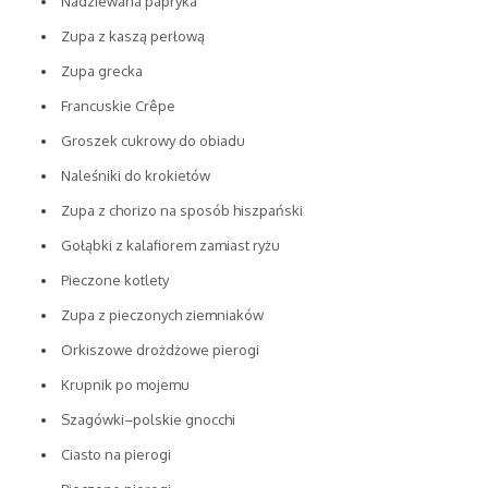
Nadziewana papryka
Zupa z kaszą perłową
Zupa grecka
Francuskie Crêpe
Groszek cukrowy do obiadu
Naleśniki do krokietów
Zupa z chorizo na sposób hiszpański
Gołąbki z kalafiorem zamiast ryżu
Pieczone kotlety
Zupa z pieczonych ziemniaków
Orkiszowe drożdżowe pierogi
Krupnik po mojemu
Szagówki–polskie gnocchi
Ciasto na pierogi