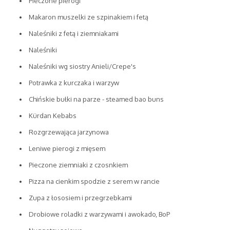
Pieczone pierogi
Makaron muszelki ze szpinakiem i fetą
Naleśniki z fetą i ziemniakami
Naleśniki
Naleśniki wg siostry Anieli/Crepe's
Potrawka z kurczaka i warzyw
Chińskie bułki na parze - steamed bao buns
Kürdan Kebabs
Rozgrzewająca jarzynowa
Leniwe pierogi z mięsem
Pieczone ziemniaki z czosnkiem
Pizza na cienkim spodzie z serem w rancie
Zupa z łososiem i przegrzebkami
Drobiowe roladki z warzywami i awokado, BoP