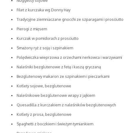
Nuggetsy sojowe
Filet z kurczaka wg Donny Hay
Tradycyjne ziemniaczane gnocchi ze szparagami i prosciutto
Pierogi z mięsem
Kurczak w pomidorach z prosciutto
Smażony ryż z soją i szpinakiem
Polędwiczka wieprzowa z orzechami nerkowca i warzywami
Naleśniki bezglutenowe z fetą i kaszą gryczaną
Bezglutenowy makaron ze szpinakiem i pieczarkami
Kotlety sojowe, bezglutenowe
Naleśnikowe bezglutenowe wrapy z jajkiem
Quesadilla z kurczakiem z naleśników bezglutenowych
Kotlety z prosa, bezglutenowe
Spaghetti z boczkiem i świeżym tymiankiem