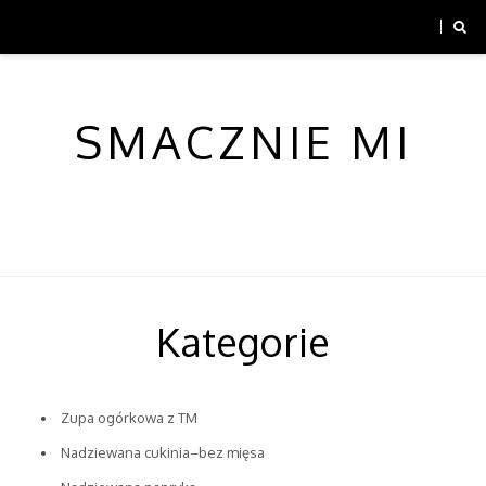
SMACZNIE MI
Kategorie
Zupa ogórkowa z TM
Nadziewana cukinia–bez mięsa