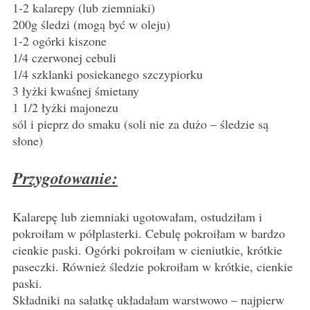
1-2 kalarepy (lub ziemniaki)
200g śledzi (mogą być w oleju)
1-2 ogórki kiszone
1/4 czerwonej cebuli
1/4 szklanki posiekanego szczypiorku
3 łyżki kwaśnej śmietany
1 1/2 łyżki majonezu
sól i pieprz do smaku (soli nie za dużo – śledzie są
słone)
Przygotowanie:
Kalarepę lub ziemniaki ugotowałam, ostudziłam i
pokroiłam w półplasterki. Cebulę pokroiłam w bardzo
cienkie paski. Ogórki pokroiłam w cieniutkie, krótkie
paseczki. Również śledzie pokroiłam w krótkie, cienkie
paski.
Składniki na sałatkę układałam warstwowo – najpierw