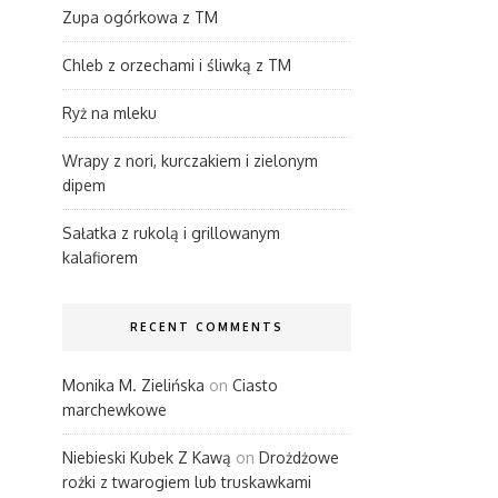
Zupa ogórkowa z TM
Chleb z orzechami i śliwką z TM
Ryż na mleku
Wrapy z nori, kurczakiem i zielonym
dipem
Sałatka z rukolą i grillowanym
kalafiorem
RECENT COMMENTS
Monika M. Zielińska
on
Ciasto
marchewkowe
Niebieski Kubek Z Kawą
on
Drożdżowe
rożki z twarogiem lub truskawkami