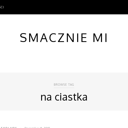
ŚCI
ŚCI
SMACZNIE MI
BROWSE TAG
na ciastka