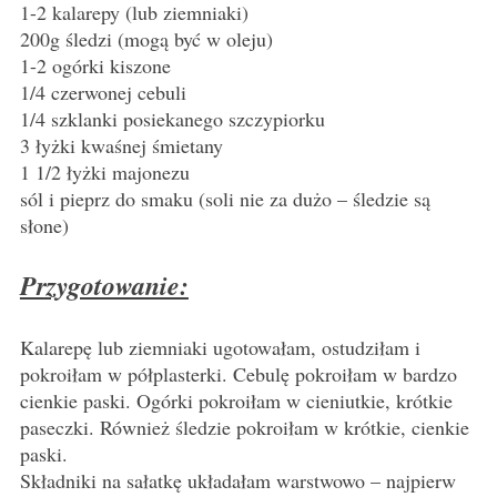
1-2 kalarepy (lub ziemniaki)
200g śledzi (mogą być w oleju)
1-2 ogórki kiszone
1/4 czerwonej cebuli
1/4 szklanki posiekanego szczypiorku
3 łyżki kwaśnej śmietany
1 1/2 łyżki majonezu
sól i pieprz do smaku (soli nie za dużo – śledzie są
słone)
Przygotowanie:
Kalarepę lub ziemniaki ugotowałam, ostudziłam i
pokroiłam w półplasterki. Cebulę pokroiłam w bardzo
cienkie paski. Ogórki pokroiłam w cieniutkie, krótkie
paseczki. Również śledzie pokroiłam w krótkie, cienkie
paski.
Składniki na sałatkę układałam warstwowo – najpierw