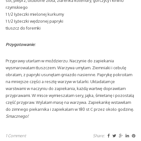
sól, pieprz, ulubione zioła, ziarenka kolendry, gorczycy i kminu
rzymskiego
1 1/2 łyżeczki mielonej kurkumy
1 1/2 łyżeczki wędzonej papryki
tłuszcz do foremki
Przygotowanie:
Przyprawy utarłam w moździerzu. Naczynie do zapiekania
wysmarowałam tłuszczem. Warzywa umyłam. Ziemniaki i cebulę
obrałam, z papryki usunęłam gniazdo nasienne. Paprykę pokroiłam
na mniejsze części a resztę warzyw w talarki. Układałam je
warstwami w naczyniu do zapiekania, każdą wartwę doprawiłam
przyprawami. W misce wymieszałam sery, jajka, śmietanę i pozostałą
część przypraw. Wylałam masę na warzywa. Zapiekankę wstawiłam
do zimnego piekarnika i zapiekałam w 180 st C przez około godzinę.
Smacznego!
1 Comment
Share: