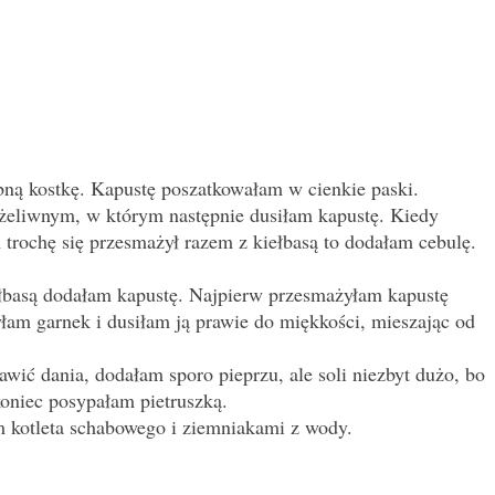
bną kostkę. Kapustę poszatkowałam w cienkie paski.
żeliwnym, w którym następnie dusiłam kapustę. Kiedy
m trochę się przesmażył razem z kiełbasą to dodałam cebulę.
ełbasą dodałam kapustę. Najpierw przesmażyłam kapustę
yłam garnek i dusiłam ją prawie do miękkości, mieszając od
wić dania, dodałam sporo pieprzu, ale soli niezbyt dużo, bo
oniec posypałam pietruszką.
m kotleta schabowego i ziemniakami z wody.