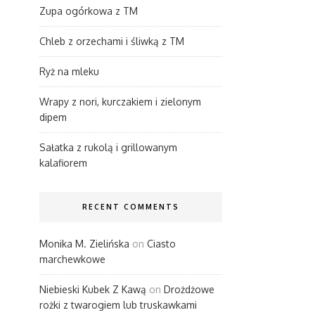
Zupa ogórkowa z TM
Chleb z orzechami i śliwką z TM
Ryż na mleku
Wrapy z nori, kurczakiem i zielonym
dipem
Sałatka z rukolą i grillowanym
kalafiorem
RECENT COMMENTS
Monika M. Zielińska
on
Ciasto
marchewkowe
Niebieski Kubek Z Kawą
on
Drożdżowe
rożki z twarogiem lub truskawkami