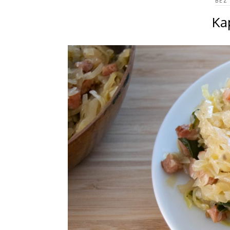
BEZ
Ka