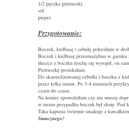
1/2 pęczka pietruszki
sól
pieprz
Przygotowanie:
Boczek, kiełbasę i cebulę pokroiłam w dro
Boczek i kiełbasę przesmażyłam w garnku 
tłuszcz z boczku trochę się wytopił, on sa
Pietruszkę posiekałam.
Do skarmelizowanej cebulki i boczku z ki
przez kilka minut. Po 3-4 minutach przykr
czasu do czasu.
Na koniec sprawdziłam czy nie muszę dopra
w moim przypadku boczek był słony. Pod k
Taka kapusta świetnie smakuje z kawałkie
Smacznego!