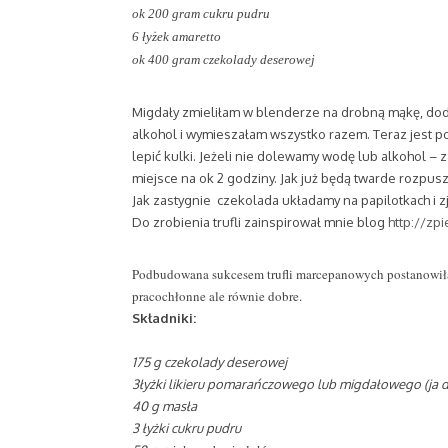
ok 200 gram cukru pudru
6 łyżek amaretto
ok 400 gram czekolady deserowej
Migdały zmieliłam w blenderze na drobną mąkę, dod
alkohol i wymieszałam wszystko razem. Teraz jest por
lepić kulki. Jeżeli nie dolewamy wodę lub alkohol – 
miejsce na ok 2 godziny. Jak już będą twarde rozpus
Jak zastygnie czekolada układamy na papilotkach i 
Do zrobienia trufli zainspirował mnie blog
http://zp
Podbudowana sukcesem trufli marcepanowych postanowi
pracochłonne ale równie dobre.
Składniki:
175 g czekolady deserowej
3łyżki likieru pomarańczowego lub migdałowego (ja 
40 g masła
3 łyżki cukru pudru