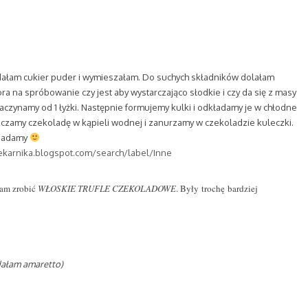
ałam cukier puder i wymieszałam. Do suchych składników dolałam
a na spróbowanie czy jest aby wystarczająco słodkie i czy da się z masy
zaczynamy od 1 łyżki. Następnie formujemy kulki i odkładamy je w chłodne
zczamy czekoladę w kąpieli wodnej i zanurzamy w czekoladzie kuleczki.
zjadamy
iekarnika.blogspot.com/search/label/Inne
łam zrobić
WŁOSKIE TRUFLE CZEKOLADOWE
. Były trochę bardziej
dałam amaretto)