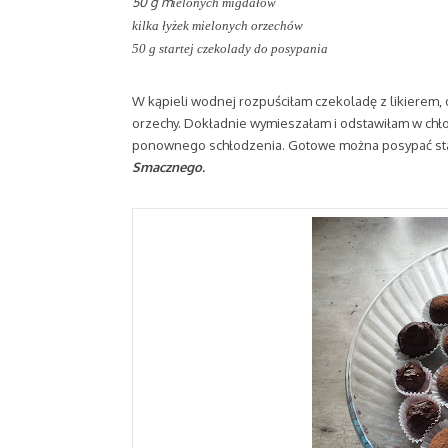
50 g m
ielonych migdałów
kilka łyżek mielonych orzechów
50 g startej czekolady do posypania
W kąpieli wodnej rozpuściłam czekoladę z likierem, 
orzechy. Dokładnie wymieszałam i odstawiłam w chł
ponownego schłodzenia. Gotowe można posypać sta
Smacznego.