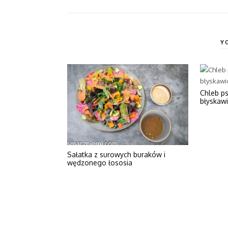
Y
Chleb p
błyskaw
Sałatka z surowych buraków i
wędzonego łososia