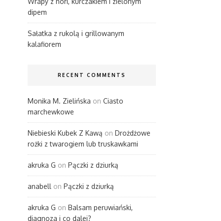
Wrapy z nori, kurczakiem i zielonym
dipem
Sałatka z rukolą i grillowanym
kalafiorem
RECENT COMMENTS
Monika M. Zielińska
on
Ciasto
marchewkowe
Niebieski Kubek Z Kawą
on
Drożdżowe
rożki z twarogiem lub truskawkami
akruka G
on
Pączki z dziurką
anabell
on
Pączki z dziurką
akruka G
on
Balsam peruwiański,
diagnoza i co dalej?