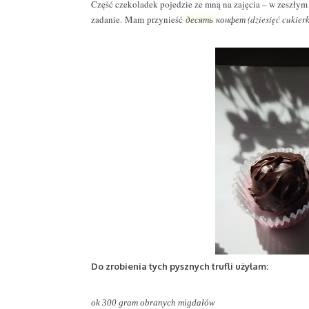
Część czekoladek pojedzie ze mną na zajęcia – w zeszłym
zadanie. Mam przynieść
десять
конфет (dziesięć cukier
Do zrobienia tych pysznych trufli użyłam:
ok 300 gram obranych migdałów