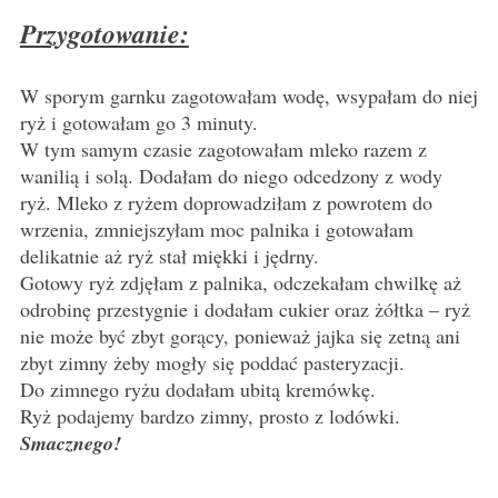
Przygotowanie:
W sporym garnku zagotowałam wodę, wsypałam do niej
ryż i gotowałam go 3 minuty.
W tym samym czasie zagotowałam mleko razem z
wanilią i solą. Dodałam do niego odcedzony z wody
ryż. Mleko z ryżem doprowadziłam z powrotem do
wrzenia, zmniejszyłam moc palnika i gotowałam
delikatnie aż ryż stał miękki i jędrny.
Gotowy ryż zdjęłam z palnika, odczekałam chwilkę aż
odrobinę przestygnie i dodałam cukier oraz żółtka – ryż
nie może być zbyt gorący, ponieważ jajka się zetną ani
zbyt zimny żeby mogły się poddać pasteryzacji.
Do zimnego ryżu dodałam ubitą kremówkę.
Ryż podajemy bardzo zimny, prosto z lodówki.
Smacznego!