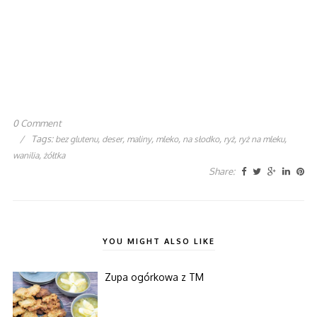
0 Comment
/
Tags:
,
,
,
,
,
,
,
bez glutenu
deser
maliny
mleko
na słodko
ryż
ryż na mleku
,
wanilia
żółtka
Share:
YOU MIGHT ALSO LIKE
Zupa ogórkowa z TM