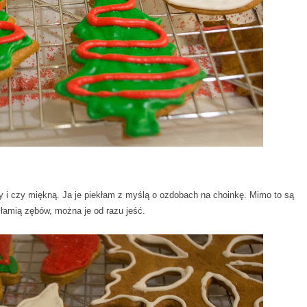
edy i czy miękną. Ja je piekłam z myślą o ozdobach na choinkę. Mimo to są
 łamią zębów, można je od razu jeść.