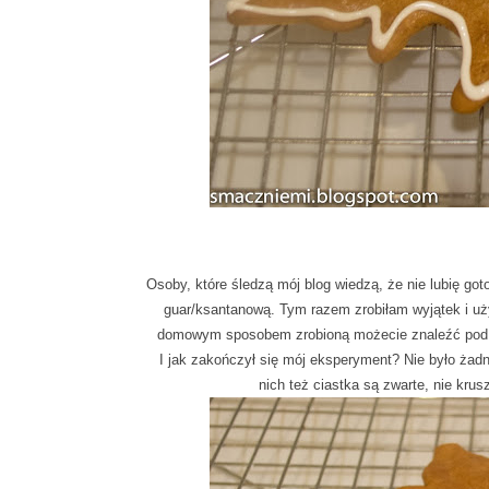
Osoby, które śledzą mój blog wiedzą, że nie lubię g
guar/ksantanową. Tym razem zrobiłam wyjątek i u
domowym sposobem zrobioną możecie znaleźć po
I jak zakończył się mój eksperyment? Nie było żadn
nich też ciastka są zwarte, nie kru