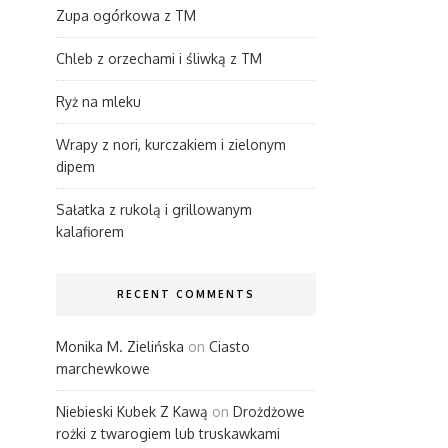
Zupa ogórkowa z TM
Chleb z orzechami i śliwką z TM
Ryż na mleku
Wrapy z nori, kurczakiem i zielonym
dipem
Sałatka z rukolą i grillowanym
kalafiorem
RECENT COMMENTS
Monika M. Zielińska
on
Ciasto
marchewkowe
Niebieski Kubek Z Kawą
on
Drożdżowe
rożki z twarogiem lub truskawkami