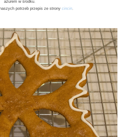
ażurem w środku.
aszych potrzeb przepis ze strony
cincin
.