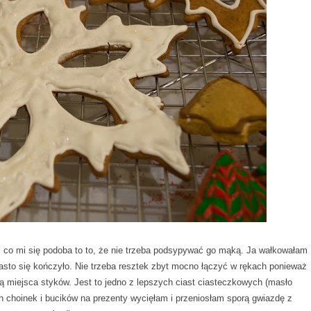
To, co mi się podoba to to, że nie trzeba podsypywać go mąką. Ja wałkowałam
ciasto się kończyło. Nie trzeba resztek zbyt mocno łączyć w rękach ponieważ
ją miejsca styków. Jest to jedno z lepszych ciast ciasteczkowych (masło
choinek i bucików na prezenty wycięłam i przeniosłam sporą gwiazdę z