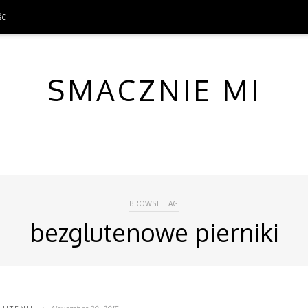
ŚCI
ŚCI
SMACZNIE MI
BROWSE TAG
bezglutenowe pierniki