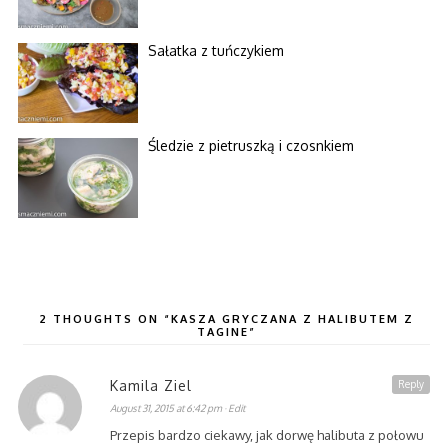
Sałatka z tuńczykiem
Śledzie z pietruszką i czosnkiem
2 THOUGHTS ON “KASZA GRYCZANA Z HALIBUTEM Z
TAGINE”
Kamila Ziel
Reply
August 31, 2015 at 6:42 pm
· Edit
Przepis bardzo ciekawy, jak dorwę halibuta z połowu