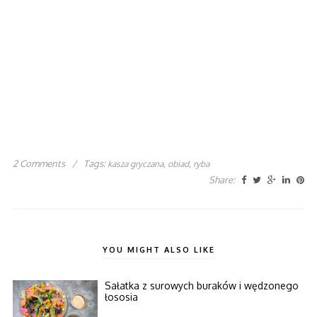
2 Comments
/
Tags:
,
,
kasza gryczana
obiad
ryba
Share:
YOU MIGHT ALSO LIKE
Sałatka z surowych buraków i wędzonego
łososia