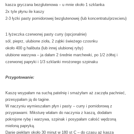
kasza gryczana bezglutenowa – u mnie około 1 szklanka
2x tyle płynu ile kaszy
2-3 łyżki pasty pomidorowej bezglutenowej (lub koncentratu/przecieru)
1 łyżeczka czerwonej pasty curry (opcjonalnie)
sól, pieprz, ulubione zioła, 2 ząbki świeżego czosnku
około 400 g halibuta (lub innej ulubionej ryby)
ulubione warzywa – ja dałam 2 średnie marchewki, po 1/2 żółtej i
czerwonej papryki i 1/3 szklanki mrożonego szpinaku
Przygotowanie:
Kaszę wsypałam na suchą patelnię i smażyłam aż zaczęła pachnieć,
przesypałam ją do tagine.
W naczyniu wymieszałam płyn i pasty – curry i pomidorową z
przyprawami. Miksturę wlałam do naczynia z kaszą, dodałam
pokrojone rybę i warzywa, szpinak i posypałam całość wędzoną
mieloną papryką.
Danie piekłam około 30 minut w 180 st C – do czasu aż kasza