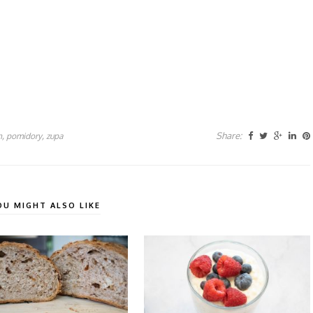
,
,
Share:
n
pomidory
zupa
OU MIGHT ALSO LIKE