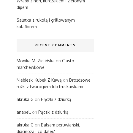
Wrapy z nori, kurczakiem i zielonym
dipem
Sałatka z rukolą i grillowanym
kalafiorem
RECENT COMMENTS
Monika M. Zielińska
on
Ciasto
marchewkowe
Niebieski Kubek Z Kawą
on
Drożdżowe
rożki z twarogiem lub truskawkami
akruka G
on
Pączki z dziurką
anabell
on
Pączki z dziurką
akruka G
on
Balsam peruwiański,
diagnoza i co dalej?