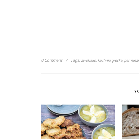
0 Comment
/
Tags:
,
,
awokado
kuchnia grecka
parmeza
Y