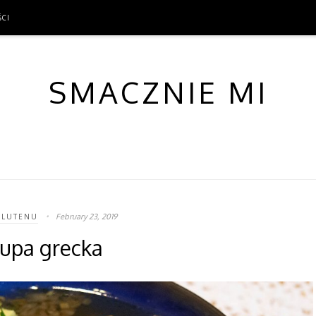
ŚCI
ŚCI
SMACZNIE MI
February 23, 2019
GLUTENU
upa grecka