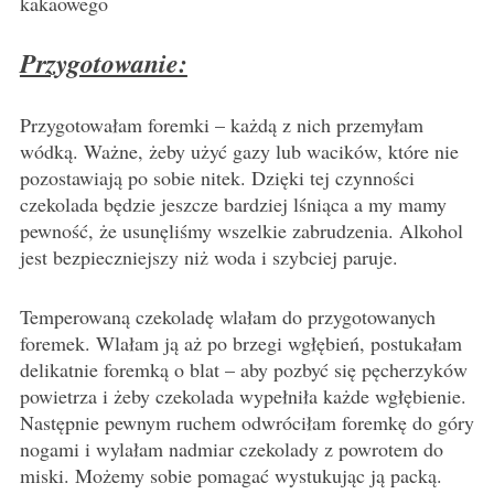
kakaowego
Przygotowanie:
Przygotowałam foremki – każdą z nich przemyłam
wódką. Ważne, żeby użyć gazy lub wacików, które nie
pozostawiają po sobie nitek. Dzięki tej czynności
czekolada będzie jeszcze bardziej lśniąca a my mamy
pewność, że usunęliśmy wszelkie zabrudzenia. Alkohol
jest bezpieczniejszy niż woda i szybciej paruje.
Temperowaną czekoladę wlałam do przygotowanych
foremek. Wlałam ją aż po brzegi wgłębień, postukałam
delikatnie foremką o blat – aby pozbyć się pęcherzyków
powietrza i żeby czekolada wypełniła każde wgłębienie.
N
astępnie pewnym ruchem odwróciłam foremkę do góry
nogami i wylałam nadmiar czekolady z powrotem do
miski. Możemy sobie pomagać wystukując ją packą.