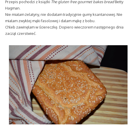
Przepis pochodzi z książki
The gluten free gourmet bakes bread
Betty
Hagman.
Nie miałam żelatyny, nie dodałam tradycyjnie gumy ksantanowej. Nie
miałam zwykłej mąki fasolowej i dałam mąkę z bobu.
Chleb zawinęłam w ściereczkę. Dopiero wieczorem następnego dnia
zaczął czerstwieć.