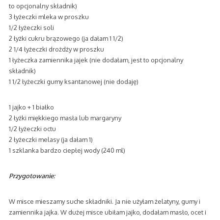
to opcjonalny składnik)
3 łyżeczki mleka w proszku
1/2 łyżeczki soli
2 łyżki cukru brązowego (ja dałam 1 1/2)
2 1/4 łyżeczki drożdży w proszku
1 łyżeczka zamiennika jajek (nie dodałam, jest to opcjonalny
składnik)
1 1/2 łyżeczki gumy ksantanowej (nie dodaję)
1 jajko + 1 białko
2 łyżki miękkiego masła lub margaryny
1/2 łyżeczki octu
2 łyżeczki melasy (ja dałam 1)
1 szklanka bardzo ciepłej wody (240 ml)
Przygotowanie:
W misce mieszamy suche składniki. Ja nie użyłam żelatyny, gumy i
zamiennika jajka. W dużej misce ubiłam jajko, dodałam masło, ocet i