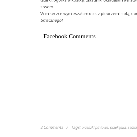
talarki, ogórka w kostkę. Składniki układałam warst
sosem.
W miseczce wymieszałam ocet z pieprzem i solą, dod
Smacznego!
Facebook Comments
2 Comments
/
Tags:
,
,
orzeszki piniowe
przekąska
sałat