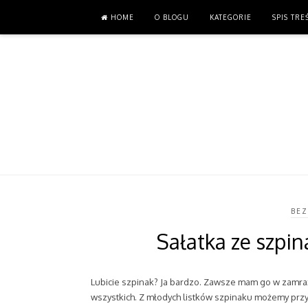
HOME
HOME
O BLOGU
O BLOGU
KATEGORIE
KATEGORIE
SPIS TRE
SPIS TRE
BEZ
Sałatka ze szpi
Lubicie szpinak? Ja bardzo. Zawsze mam go w zamraż
wszystkich. Z młodych listków szpinaku możemy przy