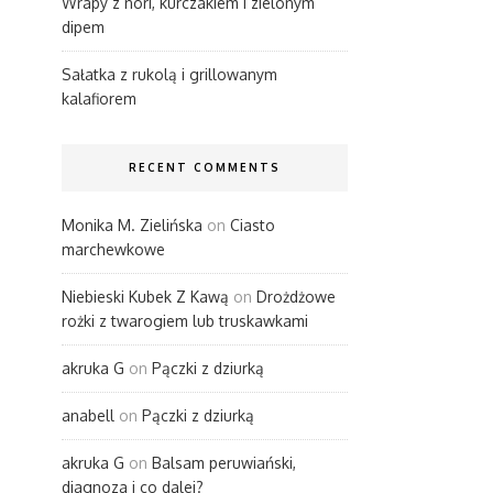
Wrapy z nori, kurczakiem i zielonym
dipem
Sałatka z rukolą i grillowanym
kalafiorem
RECENT COMMENTS
Monika M. Zielińska
on
Ciasto
marchewkowe
Niebieski Kubek Z Kawą
on
Drożdżowe
rożki z twarogiem lub truskawkami
akruka G
on
Pączki z dziurką
anabell
on
Pączki z dziurką
akruka G
on
Balsam peruwiański,
diagnoza i co dalej?