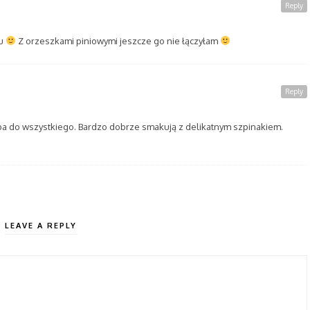
Reply
ku
Z orzeszkami piniowymi jeszcze go nie łączyłam
Reply
ba do wszystkiego. Bardzo dobrze smakują z delikatnym szpinakiem.
LEAVE A REPLY