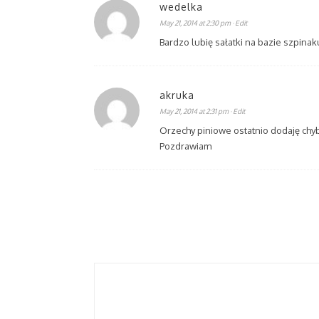
wedelka
May 21, 2014 at 2:30 pm
· Edit
Bardzo lubię sałatki na bazie szpina
akruka
May 21, 2014 at 2:31 pm
· Edit
Orzechy piniowe ostatnio dodaję chy
Pozdrawiam