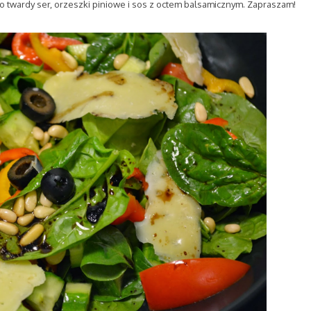
ego twardy ser, orzeszki piniowe i sos z octem balsamicznym. Zapraszam!