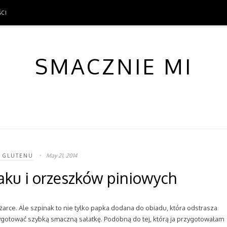
ŚCI
ŚCI
SMACZNIE MI
May 21, 2014
 GLUTENU
naku i orzeszków piniowych
arce. Ale szpinak to nie tylko papka dodana do obiadu, która odstrasza
gotować szybką smaczną sałatkę. Podobną do tej, którą ja przygotowałam