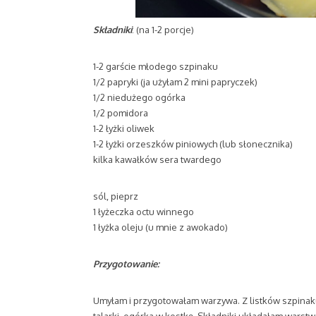
Składniki
: (na 1-2 porcje)
1-2 garście młodego szpinaku
1/2 papryki (ja użyłam 2 mini papryczek)
1/2 niedużego ogórka
1/2 pomidora
1-2 łyżki oliwek
1-2 łyżki orzeszków piniowych (lub słonecznika)
kilka kawałków sera twardego
sól, pieprz
1 łyżeczka octu winnego
1 łyżka oleju (u mnie z awokado)
Przygotowanie:
Umyłam i przygotowałam warzywa. Z listków szpinak