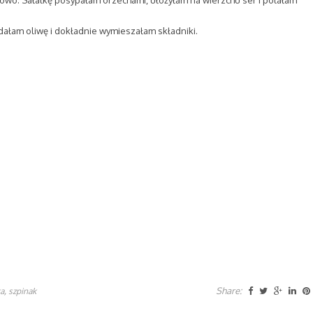
wowo. Sałatkę posypałam orzechami, ułożyłam na wierzchu ser i polałam
ałam oliwę i dokładnie wymieszałam składniki.
,
Share:
ka
szpinak