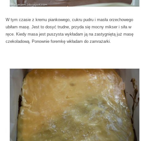
W tym czasie z kremu piankowego, cukru pudru i masła orzechowego
ubiłam masę. Jest to dosyć trudne, przyda się mocny mikser i siła w
ręce. Kiedy masa jest puszysta wykładam ją na zastygniętą już masę
czekoladową. Ponownie foremkę wkładam do zamrażarki.