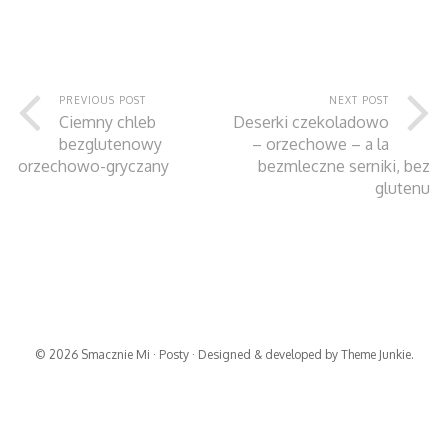
PREVIOUS POST
NEXT POST
Ciemny chleb
Deserki czekoladowo
bezglutenowy
– orzechowe – a la
orzechowo-gryczany
bezmleczne serniki, bez
glutenu
© 2026
Smacznie Mi
·
Posty
· Designed & developed by
Theme Junkie
.