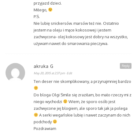
przyjazd dzieci.
Miłego,
P.S.
Nie lubię snickersów. marsów też nie. Ostatnio
jestem na oleju i mące kokosowej i jestem
zachwycona- olej kokosowy jest dobry na wszystko,
używam nawet do smarowania pieczywa.
akruka G
Reply
May 20, 2015 at 2:37 pm
· Edit
Ten deser nie skomplikowany, a przynajmniej bardzo
Do bloga Olgi Smile się zraziłam, bo mało rzeczy mi z
niego wychodzi
Wiem, że sporo osób jest
zachwycone jej blogiem, ale sporo tak jak ja polega
A serki wegańskie lubię i nawet zaczynam do nich
podchody
Pozdrawiam