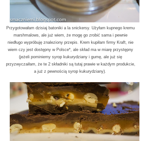
Przygotowałam dzisiaj batoniki a la snickersy. Użyłam kupnego kremu
marshmalows, ale już wiem, że mogę go zrobić sama i pewnie
niedługo wypróbuję znaleziony przepis. Krem kupiłam firmy Kraft, nie
wiem czy jest dostępny w Polsce*, ale skład ma w miarę przystępny
(jeżeli pominiemy syrop kukurydziany i gumę, ale już się
przyzwyczaiłam, że te 2 składniki są tutaj prawie w każdym produkcie,
a już z pewnością syrop kukurydziany).