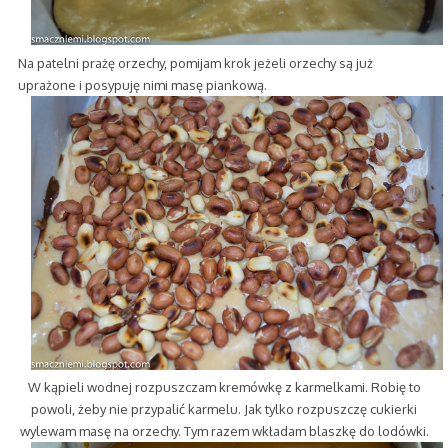
Na patelni prażę orzechy, pomijam krok jeżeli orzechy są już
uprażone i posypuję nimi masę piankową.
W kąpieli wodnej rozpuszczam kremówkę z karmelkami. Robię to
powoli, żeby nie przypalić karmelu. Jak tylko rozpuszczę cukierki
wylewam masę na orzechy. Tym razem wkładam blaszkę do lodówki.