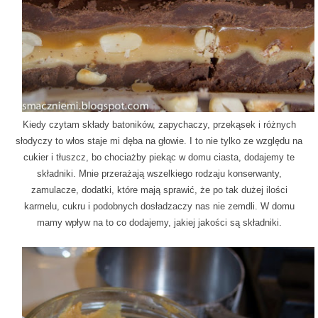
Kiedy czytam składy batoników, zapychaczy, przekąsek i różnych
słodyczy to włos staje mi dęba na głowie. I to nie tylko ze względu na
cukier i tłuszcz, bo chociażby piekąc w domu ciasta, dodajemy te
składniki. Mnie przerażają wszelkiego rodzaju konserwanty,
zamulacze, dodatki, które mają sprawić, że po tak dużej ilości
karmelu, cukru i podobnych dosładzaczy nas nie zemdli. W domu
mamy wpływ na to co dodajemy, jakiej jakości są składniki.