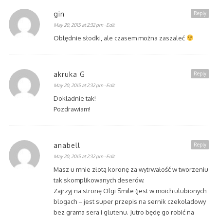
gin
Reply
May 20, 2015 at 2:32 pm
· Edit
Obłędnie słodki, ale czasem można zaszaleć
akruka G
Reply
May 20, 2015 at 2:32 pm
· Edit
Dokładnie tak!
Pozdrawiam!
anabell
Reply
May 20, 2015 at 2:32 pm
· Edit
Masz u mnie złotą koronę za wytrwałość w tworzeniu
tak skomplikowanych deserów.
Zajrzyj na stronę Olgi Smile (jest w moich ulubionych
blogach – jest super przepis na sernik czekoladowy
bez grama sera i glutenu. Jutro będę go robić na