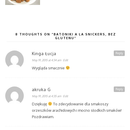
8 THOUGHTS ON “BATONIKI A LA SNICKERS, BEZ
GLUTENU”
Kinga Łucja
Reply
May 19, 2015 at 4:34 am
· Edit
Wygląda smacznie
akruka G
Reply
May 19, 2015 at 4:35 am
· Edit
Dziękuję
To zdecydowanie dla smakoszy
orzeszków arachidowych i mocno słodkich smaków!
Pozdrawiam.