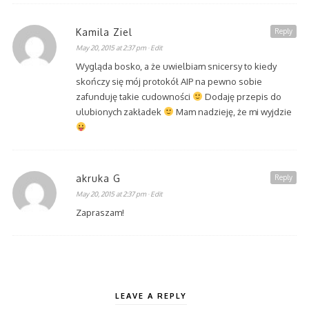
Kamila Ziel
Reply
May 20, 2015 at 2:37 pm
· Edit
Wygląda bosko, a że uwielbiam snicersy to kiedy
skończy się mój protokół AIP na pewno sobie
zafunduję takie cudowności
Dodaję przepis do
ulubionych zakładek
Mam nadzieję, że mi wyjdzie
akruka G
Reply
May 20, 2015 at 2:37 pm
· Edit
Zapraszam!
LEAVE A REPLY