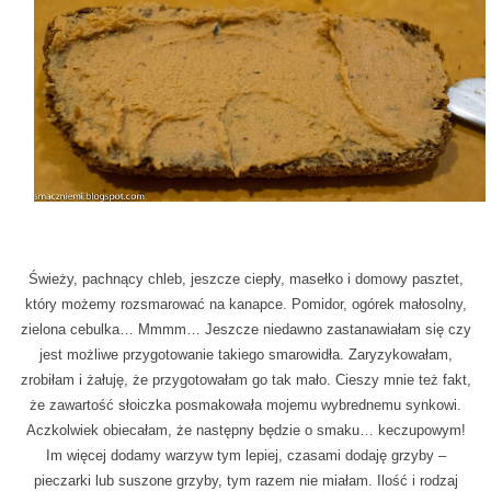
Świeży, pachnący chleb, jeszcze ciepły, masełko i domowy pasztet,
który możemy rozsmarować na kanapce. Pomidor, ogórek małosolny,
zielona cebulka… Mmmm… Jeszcze niedawno zastanawiałam się czy
jest możliwe przygotowanie takiego smarowidła. Zaryzykowałam,
zrobiłam i żałuję, że przygotowałam go tak mało. Cieszy mnie też fakt,
że zawartość słoiczka posmakowała mojemu wybrednemu synkowi.
Aczkolwiek obiecałam, że następny będzie o smaku… keczupowym!
Im więcej dodamy warzyw tym lepiej, czasami dodaję grzyby –
pieczarki lub suszone grzyby, tym razem nie miałam. Ilość i rodzaj