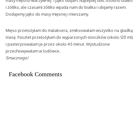
masy mięsno-warzywnej. 1 jajko ubijam. Najlepiej ubić osobno białko
i żółtko, ale czasami żółtko wpada nam do białka i ubijamy razem.
Dodajemy jajko do masy mięsnej i mieszamy.
Mięso przełożyłam do malaksera, zmiksowałam wszystko na gładką
masę. Pasztet przełożyłam do wyparzonych słoiczków (około 120 ml)
i pasteryzowałam je przez około 45 minut. Wystudzone
przechowywałam w lodówce.
Smacznego!
Facebook Comments