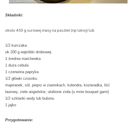
Składniki:
około 450 g surowej masy na pasztet (np
takiej
) lub
1/2 kurczaka
ok 200 g wątróbki drobiowej
1 średnia marchewka
1 duża cebula
1 czerwona papryka
1/2 główki czosnku
majeranek, sól, pieprz w ziarenkach, kolendra, kozieradka, liść
laurowy, ziele angielskie, ulubione zioła (u mnie bouquet garni)
1/2 szklanki wody lub bulionu
1 jajko
Przygotowanie: