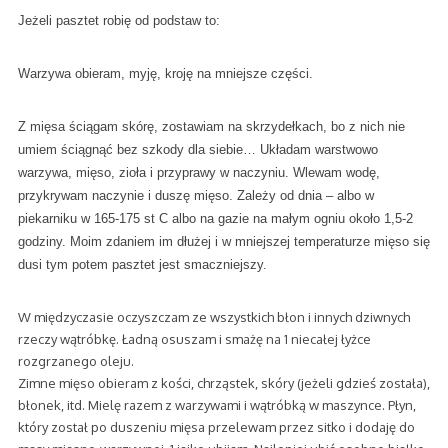
Jeżeli pasztet robię od podstaw to:
Warzywa obieram, myję, kroję na mniejsze części.
Z mięsa ściągam skórę, zostawiam na skrzydełkach, bo z nich nie
umiem ściągnąć bez szkody dla siebie… Układam warstwowo
warzywa, mięso, zioła i przyprawy w naczyniu. Wlewam wodę,
przykrywam naczynie i duszę mięso. Zależy od dnia – albo w
piekarniku w 165-175 st C albo na gazie na małym ogniu około 1,5-2
godziny. Moim zdaniem im dłużej i w mniejszej temperaturze mięso się
dusi tym potem pasztet jest smaczniejszy.
W międzyczasie oczyszczam ze wszystkich błon i innych dziwnych
rzeczy wątróbkę. Ładną osuszam i smażę na 1 niecałej łyżce
rozgrzanego oleju.
Zimne mięso obieram z kości, chrząstek, skóry (jeżeli gdzieś została),
błonek, itd. Mielę razem z warzywami i wątróbką w maszynce. Płyn,
który został po duszeniu mięsa przelewam przez sitko i dodaję do