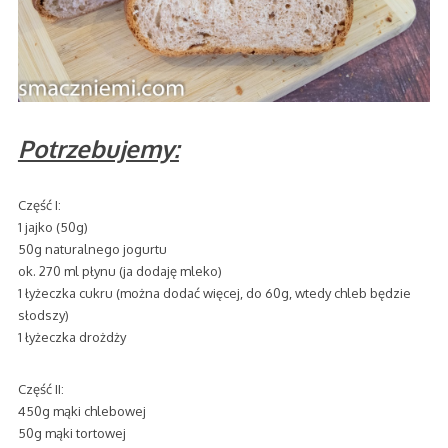
Potrzebujemy:
Część I:
1 jajko (50g)
50g naturalnego jogurtu
ok. 270 ml płynu (ja dodaję mleko)
1 łyżeczka cukru (można dodać więcej, do 60g, wtedy chleb będzie
słodszy)
1 łyżeczka drożdży
Część II:
450g mąki chlebowej
50g mąki tortowej