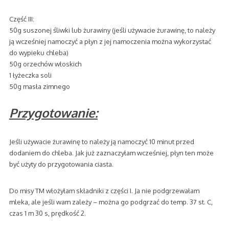
Część III:
50g suszonej śliwki lub żurawiny (jeśli używacie żurawinę, to należy
ją wcześniej namoczyć a płyn z jej namoczenia można wykorzystać
do wypieku chleba)
50g orzechów włoskich
1 łyżeczka soli
50g masła zimnego
Przygotowanie:
Jeśli używacie żurawinę to należy ją namoczyć 10 minut przed
dodaniem do chleba. Jak już zaznaczyłam wcześniej, płyn ten może
być użyty do przygotowania ciasta.
Do misy TM włożyłam składniki z części I. Ja nie podgrzewałam
mleka, ale jeśli wam zależy – można go podgrzać do temp. 37 st. C,
czas 1 m 30 s, prędkość 2.