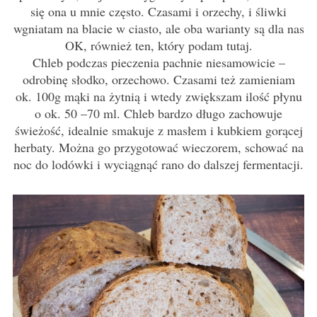
się ona u mnie często. Czasami i orzechy, i śliwki
wgniatam na blacie w ciasto, ale oba warianty są dla nas
OK, również ten, który podam tutaj.
Chleb podczas pieczenia pachnie niesamowicie –
odrobinę słodko, orzechowo. Czasami też zamieniam
ok. 100g mąki na żytnią i wtedy zwiększam ilość płynu
o ok. 50 –70 ml. Chleb bardzo długo zachowuje
świeżość, idealnie smakuje z masłem i kubkiem gorącej
herbaty. Można go przygotować wieczorem, schować na
noc do lodówki i wyciągnąć rano do dalszej fermentacji.