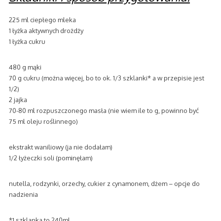
225 ml ciepłego mleka
1 łyżka aktywnych drożdży
1 łyżka cukru
480 g mąki
70 g cukru (można więcej, bo to ok. 1/3 szklanki* a w przepisie jest
1/2)
2 jajka
70-80 ml rozpuszczonego masła (nie wiem ile to g, powinno być
75 ml oleju roślinnego)
ekstrakt waniliowy (ja nie dodałam)
1/2 łyżeczki soli (pominęłam)
nutella, rodzynki, orzechy, cukier z cynamonem, dżem – opcje do
nadzienia
*1 szklanka to 240ml