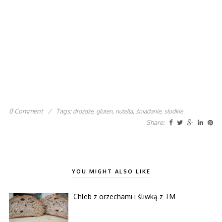
0 Comment
/
Tags:
,
,
,
,
drożdże
gluten
nutella
śniadanie
słodkie
Share:
YOU MIGHT ALSO LIKE
Chleb z orzechami i śliwką z TM