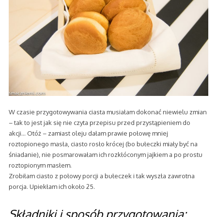
W czasie przygotowywania ciasta musiałam dokonać niewielu zmian
– tak to jest jak się nie czyta przepisu przed przystąpieniem do
akcji… Otóż – zamiast oleju dałam prawie połowę mniej
roztopionego masła, ciasto rosło krócej (bo bułeczki miały być na
śniadanie), nie posmarowałam ich rozkłóconym jajkiem a po prostu
roztopionym masłem.
Zrobiłam ciasto z połowy porcji a bułeczek i tak wyszła zawrotna
porcja. Upiekłam ich około 25.
Składniki i sposób przygotowania: