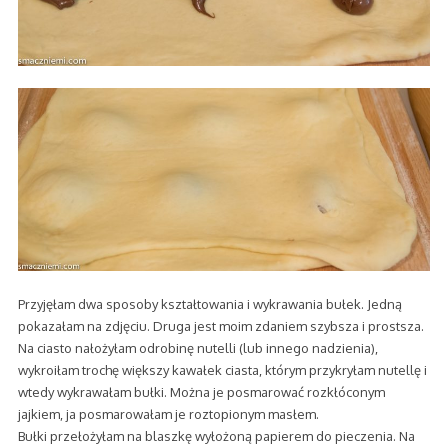
Przyjęłam dwa sposoby kształtowania i wykrawania bułek. Jedną
pokazałam na zdjęciu. Druga jest moim zdaniem szybsza i prostsza.
Na ciasto nałożyłam odrobinę nutelli (lub innego nadzienia),
wykroiłam trochę większy kawałek ciasta, którym przykryłam nutellę i
wtedy wykrawałam bułki. Można je posmarować rozkłóconym
jajkiem, ja posmarowałam je roztopionym masłem.
Bułki przełożyłam na blaszkę wyłożoną papierem do pieczenia. Na