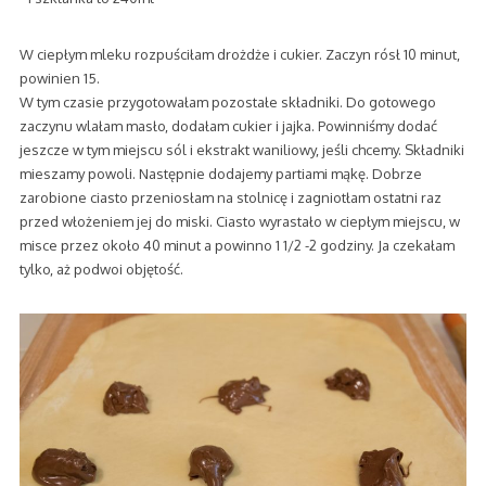
W ciepłym mleku rozpuściłam drożdże i cukier. Zaczyn rósł 10 minut,
powinien 15.
W tym czasie przygotowałam pozostałe składniki. Do gotowego
zaczynu wlałam masło, dodałam cukier i jajka. Powinniśmy dodać
jeszcze w tym miejscu sól i ekstrakt waniliowy, jeśli chcemy. Składniki
mieszamy powoli. Następnie dodajemy partiami mąkę. Dobrze
zarobione ciasto przeniosłam na stolnicę i zagniotłam ostatni raz
przed włożeniem jej do miski. Ciasto wyrastało w ciepłym miejscu, w
misce przez około 40 minut a powinno 1 1/2 -2 godziny. Ja czekałam
tylko, aż podwoi objętość.