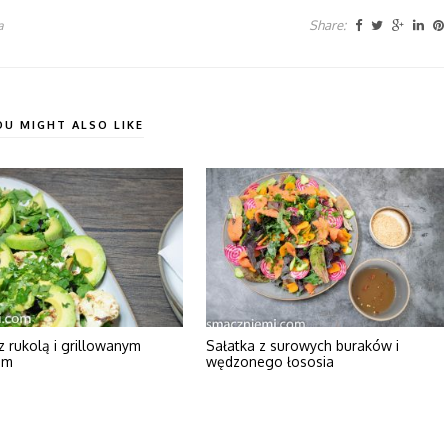
Share:
a
OU MIGHT ALSO LIKE
z rukolą i grillowanym
Sałatka z surowych buraków i
em
wędzonego łososia