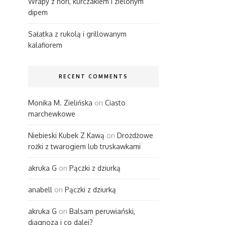
Wrapy z nori, kurczakiem i zielonym
dipem
Sałatka z rukolą i grillowanym
kalafiorem
RECENT COMMENTS
Monika M. Zielińska
on
Ciasto
marchewkowe
Niebieski Kubek Z Kawą
on
Drożdżowe
rożki z twarogiem lub truskawkami
akruka G
on
Pączki z dziurką
anabell
on
Pączki z dziurką
akruka G
on
Balsam peruwiański,
diagnoza i co dalej?