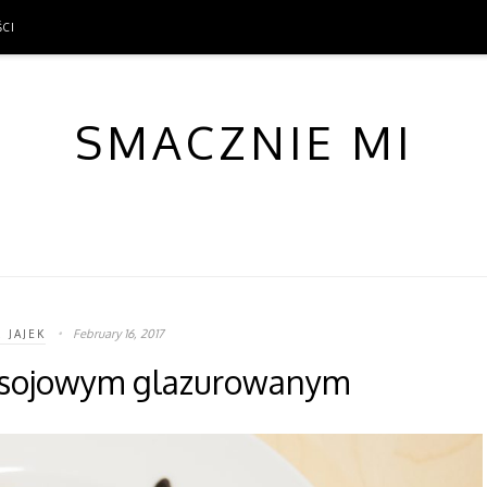
ŚCI
ŚCI
SMACZNIE MI
February 16, 2017
 JAJEK
e sojowym glazurowanym