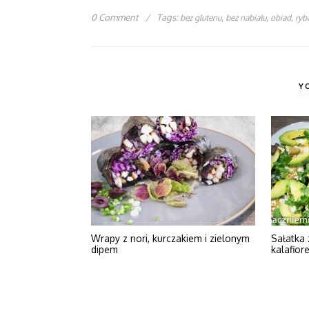
0 Comment
/
Tags:
,
,
,
bez glutenu
bez nabiału
obiad
ryb
Y
Wrapy z nori, kurczakiem i zielonym
Sałatka 
dipem
kalafior