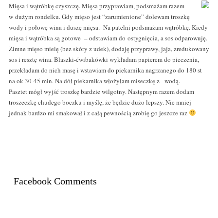
Mięsa i wątróbkę czyszczę. Mięsa przyprawiam, podsmażam razem
w dużym rondelku. Gdy mięso jest “zarumienione” dolewam troszkę
wody i połowę wina i duszę mięsa. Na patelni podsmażam wątróbkę. Kiedy
mięsa i wątróbka są gotowe – odstawiam do ostygnięcia, a sos odparowuję.
Zimne mięso mielę (bez skóry z udek), dodaję przyprawy, jaja, zredukowany
sos i resztę wina. Blaszki-ćwibakówki wykładam papierem do pieczenia,
przekładam do nich masę i wstawiam do piekarnika nagrzanego do 180 st
na ok 30-45 min. Na dół piekarnika włożyłam miseczkę z wodą.
Pasztet mógł wyjść troszkę bardzie wilgotny. Następnym razem dodam
troszeczkę chudego boczku i myślę, że będzie dużo lepszy. Nie mniej
jednak bardzo mi smakował i z całą pewnością zrobię go jeszcze raz
Facebook Comments