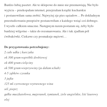
Bardzo lubię pasztet. Ale te sklepowe do mnie nie przemawiają. Nie było
wyjścia – przekopałam internet, przejrzałam książki kucharskie
i postanowiłam sama zrobić. Najwyżej zje pies sąsiadow… Po dokładnym
przestudiowaniu przepisów postanowiłam z każdego wziąć coś dobrego.
I wyszło całkiem smaczne. Następnym razem postaram się, żeby było
bardziej wilgotne – takie do rozsmarowania. Ale i tak zjadłam pół
ćwibakówki. Ciekawe czy posmakuje mężowi…
Do przygotowania potrzebujemy:
2 całe udka z kurczaka
ok 300 gram wątróbki drobiowej
ok 400 gram cielęciny
ok 500 gram wieprzowiny (ja dałam schab)
4-5 ząbków czosnku
3 jajka
125 ml czerwonego wytrawnego wina
sól, pieprz
gałka muszkatołowa, majeranek, tymianek, ziele angielskie, liść laurowy
olej