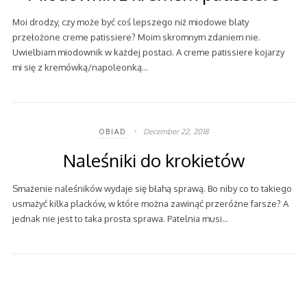
Moi drodzy, czy może być coś lepszego niż miodowe blaty
przełożone creme patissiere? Moim skromnym zdaniem nie.
Uwielbiam miodownik w każdej postaci. A creme patissiere kojarzy
mi się z kremówką/napoleonką…
December 22, 2018
OBIAD
Naleśniki do krokietów
Smażenie naleśników wydaje się błahą sprawą. Bo niby co to takiego
usmażyć kilka placków, w które można zawinąć przeróżne farsze? A
jednak nie jest to taka prosta sprawa. Patelnia musi…