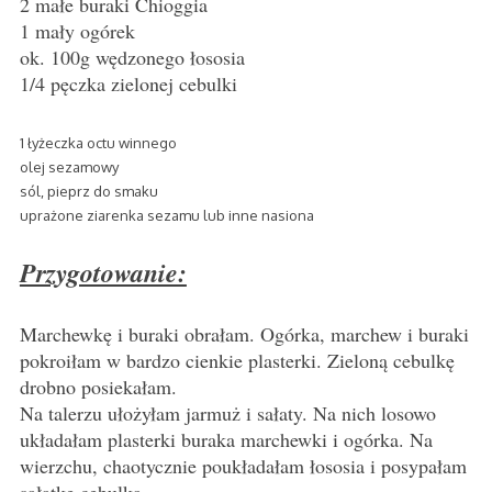
2 małe buraki Chioggia
1 mały ogórek
ok. 100g wędzonego łososia
1/4 pęczka zielonej cebulki
1 łyżeczka octu winnego
olej sezamowy
sól, pieprz do smaku
uprażone ziarenka sezamu lub inne nasiona
Przygotowanie:
Marchewkę i buraki obrałam. Ogórka, marchew i buraki
pokroiłam w bardzo cienkie plasterki. Zieloną cebulkę
drobno posiekałam.
Na talerzu ułożyłam jarmuż i sałaty. Na nich losowo
układałam plasterki buraka marchewki i ogórka. Na
wierzchu, chaotycznie poukładałam łososia i posypałam