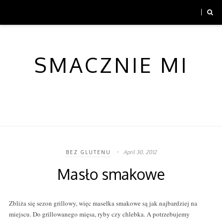
SMACZNIE MI
April 30, 2012
BEZ GLUTENU
Masło smakowe
Zbliża się sezon grillowy, więc masełka smakowe są jak najbardziej na
miejscu. Do grillowanego mięsa, ryby czy chlebka. A potrzebujemy