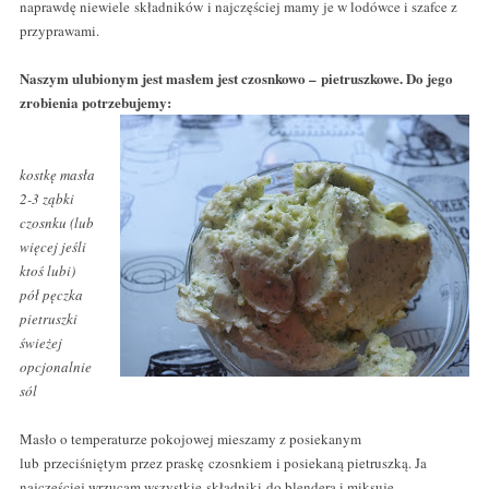
naprawdę niewiele składników i najczęściej mamy je w lodówce i szafce z
przyprawami.
Naszym ulubionym jest masłem jest czosnkowo – pietruszkowe. Do jego
zrobienia potrzebujemy:
kostkę masła
2-3 ząbki
czosnku (lub
więcej jeśli
ktoś lubi)
pół pęczka
pietruszki
świeżej
opcjonalnie
sól
Masło o temperaturze pokojowej mieszamy z posiekanym
lub przeciśniętym przez praskę czosnkiem i posiekaną pietruszką. Ja
najczęściej wrzucam wszystkie składniki do blendera i miksuję.