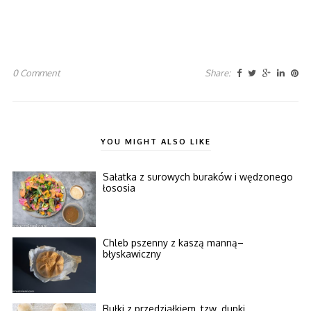
0 Comment
Share:
YOU MIGHT ALSO LIKE
Sałatka z surowych buraków i wędzonego
łososia
Chleb pszenny z kaszą manną–
błyskawiczny
Bułki z przedziałkiem, tzw. dupki