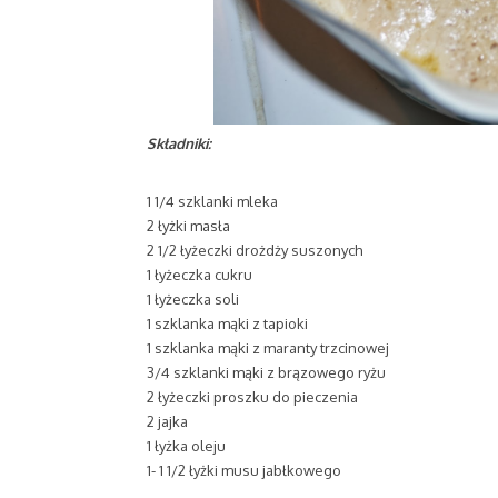
Składniki:
1 1/4 szklanki mleka
2 łyżki masła
2 1/2 łyżeczki drożdży suszonych
1 łyżeczka cukru
1 łyżeczka soli
1 szklanka mąki z tapioki
1 szklanka mąki z maranty trzcinowej
3/4 szklanki mąki z brązowego ryżu
2 łyżeczki proszku do pieczenia
2 jajka
1 łyżka oleju
1- 1 1/2 łyżki musu jabłkowego