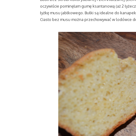
oczywiście pominęłam gumę ksantanową (aż 2 łyżeczk
łyżkę musu jabłkowego. Bułki są idealne do kanapek,
Ciasto bez musu można przechowywać w lodówce do