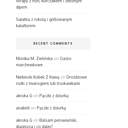
Wrapy z nori, kurczakiem i zielonym
dipem
Sałatka z rukolą i grillowanym
kalafiorem
RECENT COMMENTS
Monika M. Zielińska
on
Ciasto
marchewkowe
Niebieski Kubek Z Kawą
on
Drożdżowe
rożki z twarogiem lub truskawkami
akruka G
on
Pączki z dziurką
anabell
on
Pączki z dziurką
akruka G
on
Balsam peruwiański,
diagnoza i co dalej?