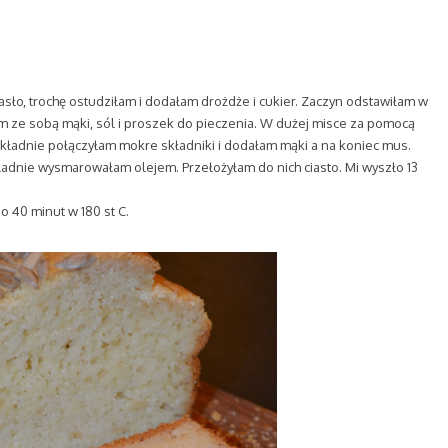
o, trochę ostudziłam i dodałam drożdże i cukier. Zaczyn odstawiłam w
m ze sobą mąki, sól i proszek do pieczenia. W dużej misce za pomocą
okładnie połączyłam mokre składniki i dodałam mąki a na koniec mus.
ładnie wysmarowałam olejem. Przełożyłam do nich ciasto. Mi wyszło 13
o 40 minut w 180 st C.