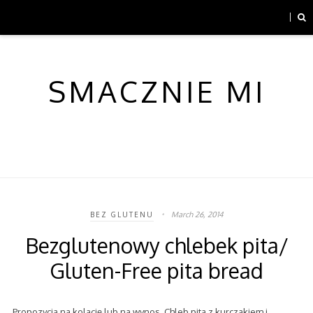
SMACZNIE MI
March 26, 2014
BEZ GLUTENU
Bezglutenowy chlebek pita/
Gluten-Free pita bread
Propozycja na kolację lub na wynos. Chleb pita z kurczakiem i