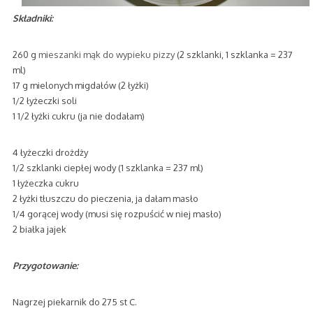
Składniki:
260 g
mieszanki mąk do wypieku pizzy
(2 szklanki, 1 szklanka = 237
ml)
17 g mielonych migdałów (2 łyżki)
1/2 łyżeczki soli
1 1/2 łyżki cukru (ja nie dodałam)
4 łyżeczki drożdży
1/2 szklanki ciepłej wody (1 szklanka = 237 ml)
1 łyżeczka cukru
2 łyżki tłuszczu do pieczenia, ja dałam masło
1/4 gorącej wody (musi się rozpuścić w niej masło)
2 białka jajek
Przygotowanie:
Nagrzej piekarnik do 275 st C.