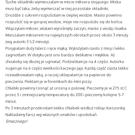
Suche składniki wymieszałam w misce miksera stojącego. Miska
musi być taka, żeby wymieszać w niej pozostałe składniki.
Drożdże z cukrem rozpuściłam w ciepłej wodzie. Masło powinno
rozpuścić się w gorącej wodzie, moje nie rozpuściło się do końca.
Włączyłam mikser, wlałam wyrośnięty zaczyn, masło z wodą i białka.
Mieszałam mikserem na najwyższych obrotach przez około 3 minuty
(wg autorki 3 1/2 minuty).
Posypałam duży talerz i ręce mąką. Wyłożyłam ciasto z misy i lekko
zagniotłam. W dotyku jest ono bardzo delikatne i miękkie. Aż
chciałoby się dłużej je ugniatać. Podzieliłam je na 4 części. Autorka
sugeruje na 6 części wielkości kaczego jaja. Każdą część ciasta lekko
rozwałkowałam ręką, a raczej uklepałam je na papierze do
pieczenia. Piekłam je w foremkach do mini pizzy.
Chlebki powinny rosnąć aż urosną o połowę. Pieczemy je w 275 st C
przez 5 i zmniejszamy temperaturę do 200 i pieczemy kolejne 5-7
minut.
Po 3 minutach przekroiłam lekko chlebek wzdłuż robiąc kieszonkę.
Nakładamy farsz wg własnych smaków i upodobań.
Smacznego!