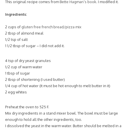
This original recipe comes from
Bette Hagman’s book
. I modified it.
Ingredients:
2 cups of
gluten free french bread/pizza mix
2 tbsp of almond meal
1/2 tsp of salt
1 1/2 tbsp of sugar – I did not add it.
4 tsp of dry yeast granules
1/2 cup of warm water
1 tbsp of sugar
2 tbsp of shortening (I used butter)
1/4 cup of hot water (It must be hot enough to melt butter in it)
2 egg whites
Preheat the oven to 525 F.
Mix dry ingredients in a stand mixer bowl. The bowl must be large
enough to hold all the other ingredients, too.
I dissolved the yeast in the warm water. Butter should be melted in a