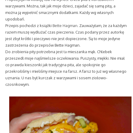
warzywami. Można, tak jak moje dzieci, zajadać się samą pitą, a
można ją wypełnić smacznymi dodatkami. Każdy wg własnych
upodobań.
Przepis pochodzi z książki
Bette Hagman
. Zauważyłam, że za każdym
razem muszę wydłużać czas pieczenia. Czas podany przez autorkę
jest zbyt krótki i pieczywo nie jest dopieczone. Są to moje jedyne
zastrzeżenia do przepisów Bette Hagman.
Do zrobienia pity potrzebna jest
ta
mieszanka mąk. Chlebek
przeszedł moje najśmielsze oczekiwania. Puszysty, miękki. Nie miał
co prawda kieszonki jak tradycyjna pita, ale spokojnie go
przekroiliśmy i mieliśmy miejsce na farsz. A farsz to już wg własnego
uznania. U nas był kurczak z warzywami i sosem ziołowo-
czosnkowym.