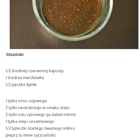
Składniki:
1/2 średniej czerwonej kapusty
1 średnia marchewka
1/2 pęczka dymki
1 łyżka sosu sojowego
2 łyżki neutralnego w smaku oleju
2 łyżki octu ryżowego (ja dałam mirim)
1 łyżka oleju sezamowego
1/2 łyżeczki startego świeżego imbiru
pieprz (u mnie syczuański)