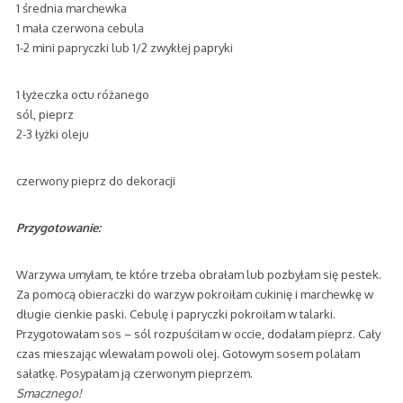
1 średnia marchewka
1 mała czerwona cebula
1-2 mini papryczki lub 1/2 zwykłej papryki
1 łyżeczka octu różanego
sól, pieprz
2-3 łyżki oleju
czerwony pieprz do dekoracji
Przygotowanie:
Warzywa umyłam, te które trzeba obrałam lub pozbyłam się pestek.
Za pomocą obieraczki do warzyw pokroiłam cukinię i marchewkę w
długie cienkie paski. Cebulę i papryczki pokroiłam w talarki.
Przygotowałam sos – sól rozpuściłam w occie, dodałam pieprz. Cały
czas mieszając wlewałam powoli olej. Gotowym sosem polałam
sałatkę. Posypałam ją czerwonym pieprzem.
Smacznego!