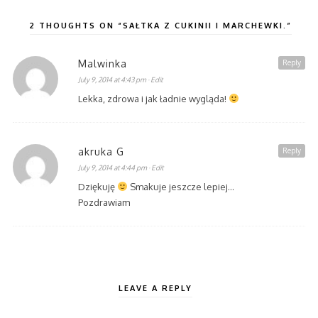
2 THOUGHTS ON “SAŁTKA Z CUKINII I MARCHEWKI.”
Malwinka
Reply
July 9, 2014 at 4:43 pm
· Edit
Lekka, zdrowa i jak ładnie wygląda!
akruka G
Reply
July 9, 2014 at 4:44 pm
· Edit
Dziękuję
Smakuje jeszcze lepiej…
Pozdrawiam
LEAVE A REPLY