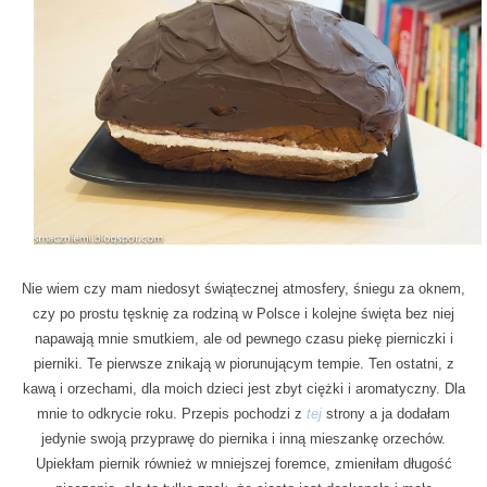
Nie wiem czy mam niedosyt świątecznej atmosfery, śniegu za oknem,
czy po prostu tęsknię za rodziną w Polsce i kolejne święta bez niej
napawają mnie smutkiem, ale od pewnego czasu piekę pierniczki i
pierniki. Te pierwsze znikają w piorunującym tempie. Ten ostatni, z
kawą i orzechami, dla moich dzieci jest zbyt ciężki i aromatyczny. Dla
mnie to odkrycie roku. Przepis pochodzi z
tej
strony a ja dodałam
jedynie swoją przyprawę do piernika i inną mieszankę orzechów.
Upiekłam piernik również w mniejszej foremce, zmieniłam długość