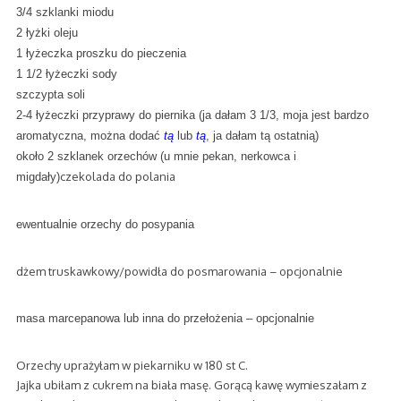
3/4 szklanki miodu
2 łyżki oleju
1 łyżeczka proszku do pieczenia
1 1/2 łyżeczki sody
szczypta soli
2-4 łyżeczki przyprawy do piernika (ja dałam 3 1/3, moja jest bardzo
aromatyczna, można dodać
t
ą
lub
t
ą
, ja dałam tą ostatnią)
około 2 szklanek orzechów (u mnie pekan, nerkowca i
czekolada do polania
migdały)
ewentualnie orzechy do posypania
dżem truskawkowy/powidła do posmarowania – opcjonalnie
masa marcepanowa lub inna do przełożenia – opcjonalnie
Orzechy uprażyłam w piekarniku w 180 st C.
Jajka ubiłam z cukrem na biała masę. Gorącą kawę wymieszałam z