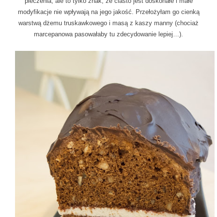
pieczenia, ale to tylko znak, że ciasto jest doskonałe i małe
modyfikacje nie wpływają na jego jakość. Przełożyłam go cienką
warstwą dżemu truskawkowego i masą z kaszy manny (chociaż
marcepanowa pasowałaby tu zdecydowanie lepiej…).