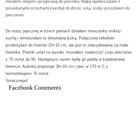
miodem, olejem i przyprawą do piernika. Mąkę wymieszałam z
posiekanymi orzechami (niezbyt drobno), solą, sodą i proszkiem do
pieczenia.
Do masy jajecznej w trzech partiach dodałam mieszankę mokrą i
suchą i wmieszałam to drewnianą łyżką. Połączone składniki
przełożyłam do foremki 20×10 cm, ale jest to zdecydowanie za mała
foremka. Piernik urósł za wysoki, musiałam zwiększyć czas pieczenia
z 75 minut do 90. Następnym razem będę go piekła w kwadratowej
foremce. Autorka proponuje 30×16 cm i piec w 170 st C z
termoobiegiem 75 minut.
Smacznego!
Facebook Comments