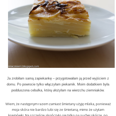
Ja zrobiłam samą zapiekankę – przygotowałam ją przed wyjściem z
domu. Po powrocie tylko włączyłam piekarnik. Moim dodatkiem była
podduszona cebulka, którą ułożyłam na wierzchu ziemniaków.
Wiem, że następnym razem zamiast śmietany użyję mleka, ponieważ
moja skóra nie bardzo lubi się ze śmietaną, mimo że użyłam
kremówki. Na szczęście skończyło się tylko na suchej skórze, po