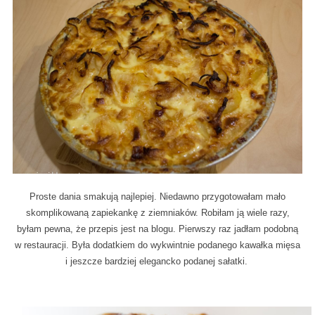
Proste dania smakują najlepiej. Niedawno przygotowałam mało
skomplikowaną zapiekankę z ziemniaków. Robiłam ją wiele razy,
byłam pewna, że przepis jest na blogu. Pierwszy raz jadłam podobną
w restauracji. Była dodatkiem do wykwintnie podanego kawałka mięsa
i jeszcze bardziej elegancko podanej sałatki.