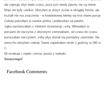
ale zajmuje zbyt wiele czasu, poza tym wtedy plastry nie są równe.
Moje nie były cienkie. Ułożyłam je dosyć ściśle w okrągłej formie, ale
kształt nie ma znaczenia – w kwadratowej łatwiej się kroi równe porcje.
Cebulę pokroiłam w cienkie piórka i poddusiłam na patelni.
Jajka wymieszałam z mlekiem (śmietaną) i solą. Wlewałam to
porcjami do naczynia z ułożonymi ziemniakami, od czasu do czasu
poruszałam naczyniem, żeby płyn dostał się pomiędzy ziemniaki. Na
wierzchu ułożyłam cebulę. Danie zapiekałam około 1 godziny w 180 st
C.
Mi smakuje i ciepła i zimna, prosto z lodówki.
Smacznego!
Facebook Comments