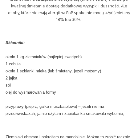
kwaśnej śmietanie dostaję dodatkowej wysypki i duszności. Ale
osoby, które nie mają alergii na BoP spokojnie mogą użyć śmietany
18% lub 30%.
Składniki:
około 1 kg ziemniaków (najlepiej zwartych)
1 cebula
około 1 szklanki mleka (lub śmietany, jeżeli możemy)
2 jajka
sól
olej do wysmarowania formy
przyprawy (pieprz, gałka muszkatołowa) – jeżeli nie ma
przeciwwskazań, ja nie użyłam i zapiekanka smakowała wybornie,
Ziemniaki obrałam i pokroiłam na mandolinie. Można to zrobić ręcznie,