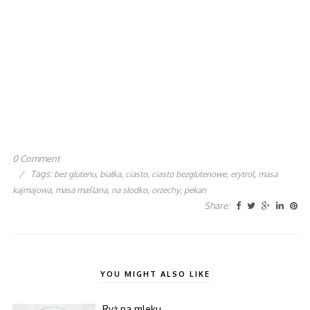
0 Comment
/
Tags:
,
,
,
,
,
bez glutenu
białka
ciasto
ciasto bezglutenowe
erytrol
masa
,
,
,
,
kajmajowa
masa maślana
na słodko
orzechy
pekan
Share:
YOU MIGHT ALSO LIKE
Ryż na mleku