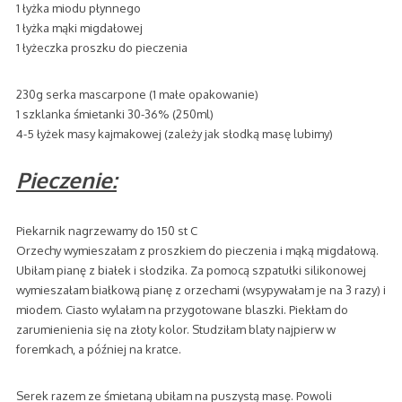
1 łyżka miodu płynnego
1 łyżka mąki migdałowej
1 łyżeczka proszku do pieczenia
230g serka mascarpone (1 małe opakowanie)
1 szklanka śmietanki 30-36% (250ml)
4-5 łyżek masy kajmakowej (zależy jak słodką masę lubimy)
Pieczenie:
Piekarnik nagrzewamy do 150 st C
Orzechy wymieszałam z proszkiem do pieczenia i mąką migdałową.
Ubiłam pianę z białek i słodzika. Za pomocą szpatułki silikonowej
wymieszałam białkową pianę z orzechami (wsypywałam je na 3 razy) i
miodem. Ciasto wylałam na przygotowane blaszki. Piekłam do
zarumienienia się na złoty kolor. Studziłam blaty najpierw w
foremkach, a później na kratce.
Serek razem ze śmietaną ubiłam na puszystą masę. Powoli