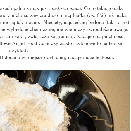
isach jedną z mąk jest
ciastowa mąka.
Co to takiego cake
bno zmielona, zawiera dużo mniej białka (ok. 8%) niż mąka
ie sią tak mocno. Niestety, najczęściej bielona (tak, to jest
one wybielane chemicznie, nie wiem czy zwróciliście uwagę,
ki sam kolor, zwłaszcza za granicą). Nadaje ona pulchność,
ultowe Angel Food Cake czy ciasto szyfonowe to najlepsze
przykłady.
t) dodana w miejsce odebranej, nadaje mące lekkości.