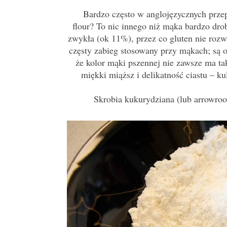
Bardzo często w anglojęzycznych przep
flour? To nic innego niż mąka bardzo dro
zwykła (ok 11%), przez co gluten nie rozwin
częsty zabieg stosowany przy mąkach; są 
że kolor mąki pszennej nie zawsze ma ta
miękki miąższ i delikatność ciastu – k
Skrobia kukurydziana (lub arrowroo