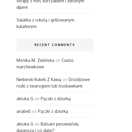
Wrapy z nori, kurczakiem i zielonym
dipem
Sałatka z rukolą i grillowanym
kalafiorem
RECENT COMMENTS
Monika M. Zielińska
on
Ciasto
marchewkowe
Niebieski Kubek Z Kawą
on
Drożdżowe
rożki z twarogiem lub truskawkami
akruka G
on
Pączki z dziurką
anabell
on
Pączki z dziurką
akruka G
on
Balsam peruwiański,
diagnoza i co dalej?