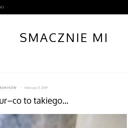
ŚCI
ŚCI
SMACZNIE MI
February 11, 2019
ŁADNIKÓW
our–co to takiego…