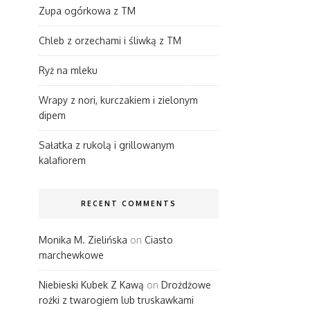
Zupa ogórkowa z TM
Chleb z orzechami i śliwką z TM
Ryż na mleku
Wrapy z nori, kurczakiem i zielonym
dipem
Sałatka z rukolą i grillowanym
kalafiorem
RECENT COMMENTS
Monika M. Zielińska
on
Ciasto
marchewkowe
Niebieski Kubek Z Kawą
on
Drożdżowe
rożki z twarogiem lub truskawkami