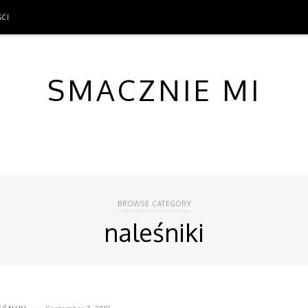
ŚCI
ŚCI
SMACZNIE MI
BROWSE CATEGORY
naleśniki