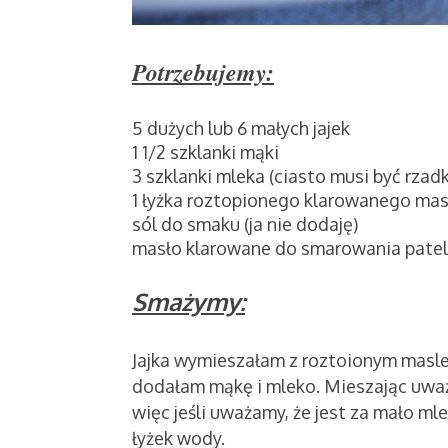
Potrzebujemy:
5 dużych lub 6 małych jajek
1 1/2 szklanki mąki
3 szklanki mleka (ciasto musi być rzad
1 łyżka roztopionego klarowanego masł
sól do smaku (ja nie dodaję)
masło klarowane do smarowania patel
Smażymy:
Jajka wymieszałam z roztoionym maslem
dodałam mąkę i mleko. Mieszając uważ
więc jeśli uważamy, że jest za mało ml
łyżek wody.