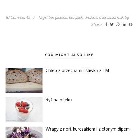
10 Comments
/
Tags:
,
,
,
bez glutenu
bez jajek
drożdże
mieszanka mąk bg
Share:
YOU MIGHT ALSO LIKE
Chleb z orzechami i śliwką z TM
Ryż na mleku
Wrapy z nori, kurczakiem i zielonym dipem