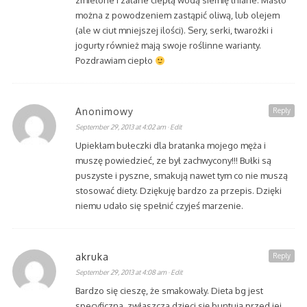
zmielone i zalane ciepłą wodą siemię lniane. Masło
można z powodzeniem zastąpić oliwą, lub olejem
(ale w ciut mniejszej ilości). Sery, serki, twarożki i
jogurty również mają swoje roślinne warianty.
Pozdrawiam ciepło
Anonimowy
Reply
September 29, 2013 at 4:02 am
· Edit
Upiekłam bułeczki dla bratanka mojego męża i
muszę powiedzieć, ze był zachwycony!!! Bułki są
puszyste i pyszne, smakują nawet tym co nie muszą
stosować diety. Dziękuję bardzo za przepis. Dzięki
niemu udało się spełnić czyjeś marzenie.
akruka
Reply
September 29, 2013 at 4:08 am
· Edit
Bardzo się cieszę, że smakowały. Dieta bg jest
specyficzna, zwłaszcza dzieci się buntują przed jej