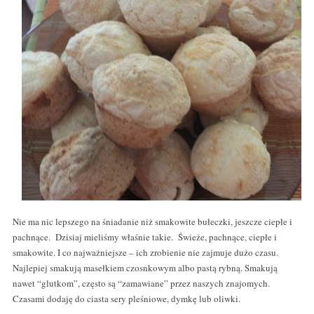
Nie ma nic lepszego na śniadanie niż smakowite bułeczki, jeszcze ciepłe i
pachnące. Dzisiaj mieliśmy właśnie takie. Świeże, pachnące, ciepłe i
smakowite. I co najważniejsze – ich zrobienie nie zajmuje dużo czasu.
Najlepiej smakują masełkiem czosnkowym albo pastą rybną. Smakują
nawet “glutkom”, często są “zamawiane” przez naszych znajomych.
Czasami dodaję do ciasta sery pleśniowe, dymkę lub oliwki.