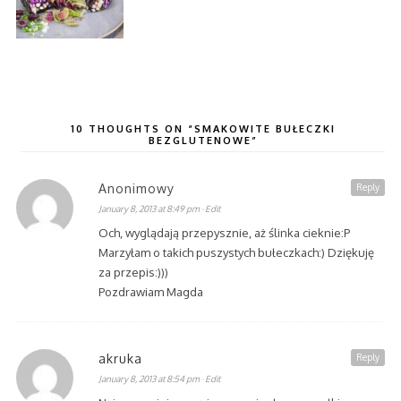
10 THOUGHTS ON “SMAKOWITE BUŁECZKI
BEZGLUTENOWE”
Anonimowy
Reply
January 8, 2013 at 8:49 pm
· Edit
Och, wyglądają przepysznie, aż ślinka cieknie:P
Marzyłam o takich puszystych bułeczkach:) Dziękuję
za przepis:)))
Pozdrawiam Magda
akruka
Reply
January 8, 2013 at 8:54 pm
· Edit