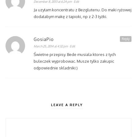
December 8, 2013 at 6:24 pm
· Edit
Ja uzyłam koncentratu z Bezglutenu. Do maki ryżowej
dodałabym makę z tapioki, np z 2-3 łyżki.
GosiaPio
Reply
March 25, 2014 at 4:32 pm
· Edit
Świetne przepisy. Bede musiala ktores z tych
buleczek wyprobowac. Musze tylko zakupic
odpowiednie skladniki:)
LEAVE A REPLY