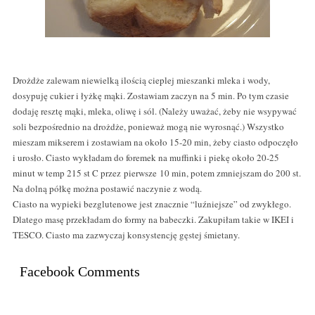
Drożdże zalewam niewielką ilością cieplej mieszanki mleka i wody,
dosypuję cukier i łyżkę mąki. Zostawiam zaczyn na 5 min. Po tym czasie
dodaję resztę mąki, mleka, oliwę i sól. (Należy uważać, żeby nie wsypywać
soli bezpośrednio na drożdże, ponieważ mogą nie wyrosnąć.) Wszystko
mieszam mikserem i zostawiam na około 15-20 min, żeby ciasto odpoczęło
i urosło. Ciasto wykładam do foremek na muffinki i piekę około 20-25
minut w temp 215 st C przez pierwsze 10 min, potem zmniejszam do 200 st.
Na dolną półkę można postawić naczynie z wodą.
Ciasto na wypieki bezglutenowe jest znacznie “luźniejsze” od zwykłego.
Dlatego masę przekładam do formy na babeczki. Zakupiłam takie w IKEI i
TESCO. Ciasto ma zazwyczaj konsystencję gęstej śmietany.
Facebook Comments