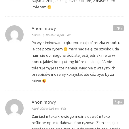
Najsmaczniejsze są jeszcze ciepłe, z masełkiem
Polecam
Anonimowy
Reply
March 23, 2013 at 8:38 pm
· Edit
Po wyeliminowaniu glutenu moja córeczka w końcu
je coś poza cycem
mam nadzieję, że szybko uda
nam sie do niego wrócić ale jesli jednak nie to w
koncu jakieś bezgluteny, które da sie zjeść. nie
tolerujemy jeszcze nabiału więc nie z wszystkich
przepisów mozemy korzystać ale cóż było by za
łatwo
Anonimowy
Reply
July 5, 2013 at 3:08 pm
· Edit
Zamiast mleka krowiego można dawać mleko
roślinne np. migdałowe albo ryżowe. Zamiast jajek –