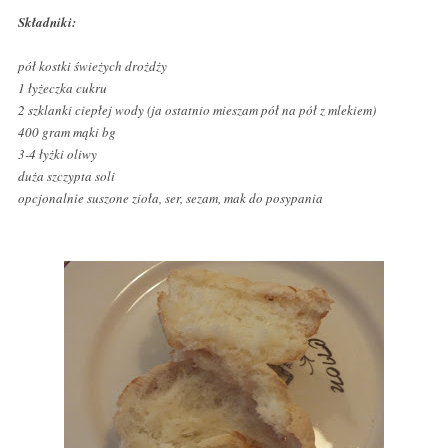
Składniki:
pół kostki świeżych drożdży
1 łyżeczka cukru
2 szklanki ciepłej wody (ja ostatnio mieszam pół na pół z mlekiem)
400 gram mąki bg
3-4 łyżki oliwy
duża szczypta soli
opcjonalnie suszone zioła, ser, sezam, mak do posypania