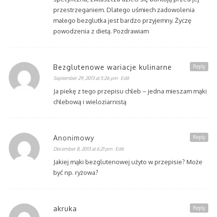
przestrzeganiem. Dlatego uśmiech zadowolenia
małego bezglutka jest bardzo przyjemny. Życzę
powodzenia z dietą. Pozdrawiam
Bezglutenowe wariacje kulinarne
Reply
September 29, 2013 at 5:26 pm
· Edit
Ja piekę z tego przepisu chleb – jedna mieszam mąki
chlebową i wieloziarnistą
Anonimowy
Reply
December 8, 2013 at 6:21 pm
· Edit
Jakiej mąki bezglutenowej użyto w przepisie? Może
być np. ryżowa?
akruka
Reply