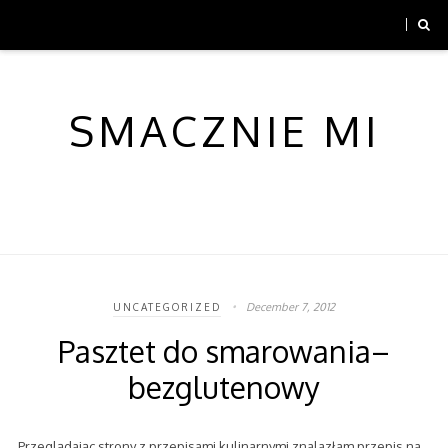
SMACZNIE MI
December 7, 2012
UNCATEGORIZED
Pasztet do smarowania–
bezglutenowy
Przeglądając strony z przepisami kulinarnymi znalazłam przepis na