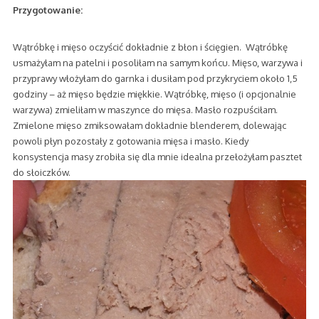
Przygotowanie:
Wątróbkę i mięso oczyścić dokładnie z błon i ścięgien. Wątróbkę
usmażyłam na patelni i posoliłam na samym końcu. Mięso, warzywa i
przyprawy włożyłam do garnka i dusiłam pod przykryciem około 1,5
godziny – aż mięso będzie miękkie. Wątróbkę, mięso (i opcjonalnie
warzywa) zmieliłam w maszynce do mięsa. Masło rozpuściłam.
Zmielone mięso zmiksowałam dokładnie blenderem, dolewając
powoli płyn pozostały z gotowania mięsa i masło. Kiedy
konsystencja masy zrobiła się dla mnie idealna przełożyłam pasztet
do słoiczków.