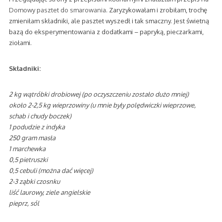
Domowy pasztet do smarowania
. Zaryzykowałam i zrobiłam, trochę
zmieniłam składniki, ale pasztet wyszedł i tak smaczny. Jest świetną
bazą do eksperymentowania z dodatkami – papryką, pieczarkami,
ziołami.
Składniki:
2 kg wątróbki drobiowej (po oczyszczeniu zostało dużo mniej)
około 2-2,5 kg wieprzowiny (u mnie były polędwiczki wieprzowe,
schab i chudy boczek)
1 podudzie z indyka
250 gram masła
1 marchewka
0,5 pietruszki
0,5 cebuli (można dać więcej)
2-3 ząbki czosnku
liść laurowy, ziele angielskie
pieprz, sól