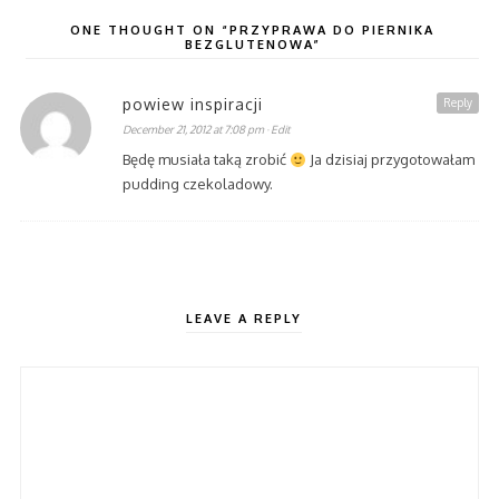
ONE THOUGHT ON “PRZYPRAWA DO PIERNIKA
BEZGLUTENOWA”
powiew inspiracji
Reply
December 21, 2012 at 7:08 pm
· Edit
Będę musiała taką zrobić
Ja dzisiaj przygotowałam
pudding czekoladowy.
LEAVE A REPLY