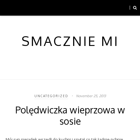
SMACZNIE MI
November 25, 2013
UNCATEGORIZED
Polędwiczka wieprzowa w
sosie
Mój syn niejadek wszedł do kuchni i spytał co tak ładnie pchnie.