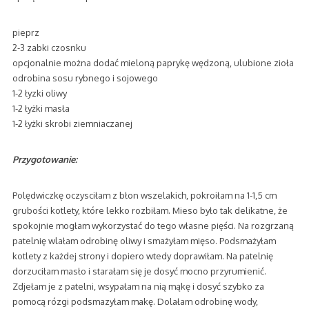
pieprz
2-3 zabki czosnku
opcjonalnie można dodać mieloną paprykę wędzoną, ulubione zioła
odrobina sosu rybnego i sojowego
1-2 łyzki oliwy
1-2 łyżki masła
1-2 łyżki skrobi ziemniaczanej
Przygotowanie:
Polędwiczkę oczysciłam z błon wszelakich, pokroiłam na 1-1,5 cm
grubości kotlety, które lekko rozbiłam. Mieso było tak delikatne, że
spokojnie mogłam wykorzystać do tego własne pięści. Na rozgrzaną
patelnię wlałam odrobinę oliwy i smażyłam mięso. Podsmażyłam
kotlety z każdej strony i dopiero wtedy doprawiłam. Na patelnię
dorzuciłam masło i starałam się je dosyć mocno przyrumienić.
Zdjełam je z patelni, wsypałam na nią mąkę i dosyć szybko za
pomocą rózgi podsmazyłam makę. Dolałam odrobinę wody,