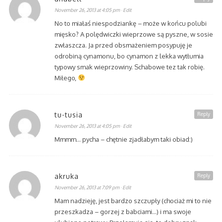
November 26, 2013 at 4:05 pm
· Edit
No to miałaś niespodziankę – może w końcu polubi
mięsko? A polędwiczki wieprzowe są pyszne, w sosie
zwłaszcza. Ja przed obsmażeniem posypuję je
odrobiną cynamonu, bo cynamon z lekka wytłumia
typowy smak wieprzowiny. Schabowe tez tak robię.
Miłego,
tu-tusia
Reply
November 26, 2013 at 4:05 pm
· Edit
Mmmm… pycha – chętnie zjadłabym taki obiad:)
akruka
Reply
November 26, 2013 at 7:09 pm
· Edit
Mam nadzieję, jest bardzo szczupły (chociaż mi to nie
przeszkadza – gorzej z babciami…) i ma swoje