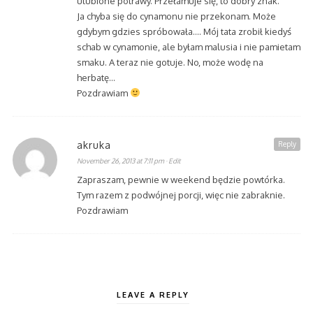
ulubione potrawy. Przełamuje się, to dobry znak.
Ja chyba się do cynamonu nie przekonam. Może
gdybym gdzies spróbowała…. Mój tata zrobił kiedyś
schab w cynamonie, ale byłam malusia i nie pamietam
smaku. A teraz nie gotuje. No, może wodę na
herbatę…
Pozdrawiam
akruka
Reply
November 26, 2013 at 7:11 pm
· Edit
Zapraszam, pewnie w weekend będzie powtórka.
Tym razem z podwójnej porcji, więc nie zabraknie.
Pozdrawiam
LEAVE A REPLY