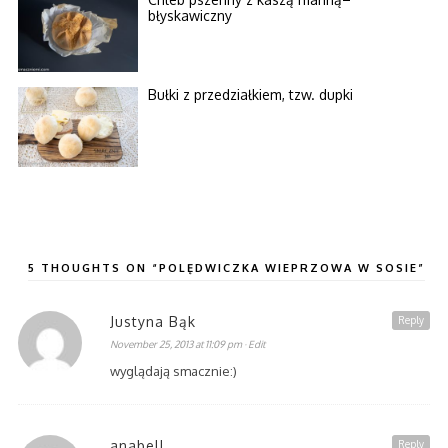
błyskawiczny
Bułki z przedziałkiem, tzw. dupki
5 THOUGHTS ON “POLĘDWICZKA WIEPRZOWA W SOSIE”
Justyna Bąk
Reply
November 25, 2013 at 11:09 pm
· Edit
wyglądają smacznie:)
anabell
Reply