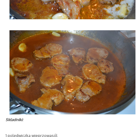
Składniki:
1 polędwiczka wieprzowasól