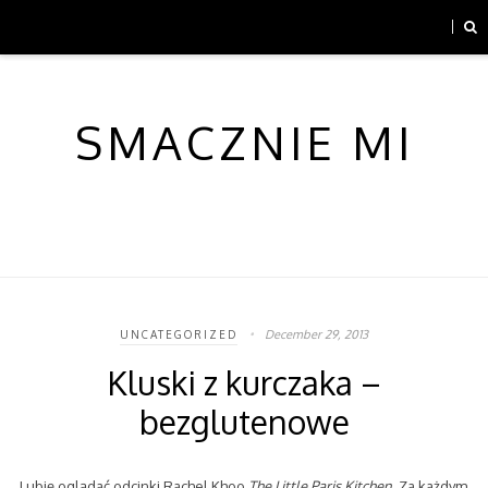
SMACZNIE MI
December 29, 2013
UNCATEGORIZED
Kluski z kurczaka –
bezglutenowe
Lubię oglądać odcinki Rachel Khoo
The Little Paris Kitchen.
Za każdym