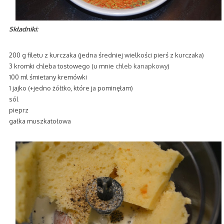
Składniki:
200 g filetu z kurczaka (jedna średniej wielkości pierś z kurczaka)
3 kromki chleba tostowego (u mnie
chleb kanapkowy
)
100 ml śmietany kremówki
1 jajko (+jedno żółtko, które ja pominęłam)
sól
pieprz
gałka muszkatołowa