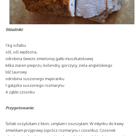
Składniki:
1 kg schabu
sól, sól wędzona,
odrobina świeżo zmielonej gałki muszkatołowej
kilka ziaren pieprzu, kolendry, gorczycy, ziela angielskiego
liść laurowy
odrobina suszonego majeranku
1 gałązka suszonego rozmarynu
4 ząbki czosnku
Przygotowanie:
Schab oczyściłam z błon, umyłam i osuszyłam. W młynku do kawy
zmieliłam przyprawy (oprócz rozmarynu i czosnku). Czosnek