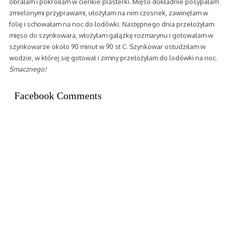
obrałam i pokroiłam w cienkie plasterki. Mięso dokładnie posypałam
zmielonymi przyprawami, ułożyłam na nim czosnek, zawinęłam w
folię i schowałam na noc do lodówki. Następnego dnia przełożyłam
mięso do szynkowara, włożyłam gałązkę rozmarynu i gotowałam w
szynkowarze około 90 minut w 90 st C. Szynkowar ostudziłam w
wodzie, w której się gotował i zimny przełożyłam do lodówki na noc.
Smacznego!
Facebook Comments