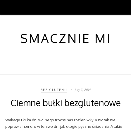
SMACZNIE MI
July 7, 2014
BEZ GLUTENU
Ciemne bułki bezglutenowe
Wakacje i kilka dni wolnego trochę nas rozleniwiły. A nic tak nie
poprawia humoru w leniwe dni jak długie pyszne śniadania. A takie