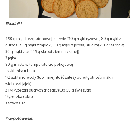
Składniki:
450 g mąki bezglutenowej (u mnie 170 g mąki ryżowej, 80 g mąki z
quinoa, 75 g mąki z tapioki, 50 g mąki z prosa, 30 g mąki z orzechów,
30 g mąki z teff, 15 g skrobi ziemniaczanej)
3 jajka
80 g masła w temperaturze pokojowej
1 szklanka mleka
1/2 szklanki wody (lub mniej, ilość zależy od wilgotności mąki i
wielkości jajek)
2 1/4 łyżeczki suchych drożdży (lub 50 g świeżych)
1 łyżeczka cukru
szczypta soli
Przygotowanie: