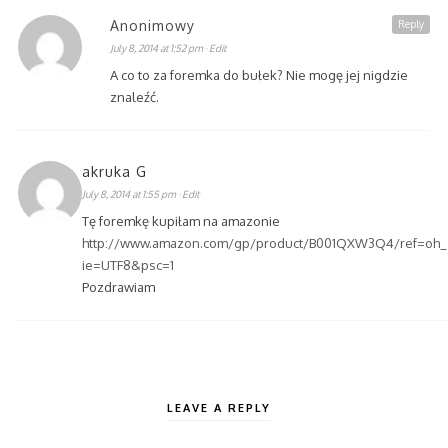
Anonimowy
Reply
July 8, 2014 at 1:52 pm
· Edit
A co to za foremka do bułek? Nie mogę jej nigdzie
znaleźć.
akruka G
July 8, 2014 at 1:55 pm
· Edit
Tę foremkę kupiłam na amazonie
http://www.amazon.com/gp/product/B001QXW3Q4/ref=oh_a
ie=UTF8&psc=1
Pozdrawiam
LEAVE A REPLY