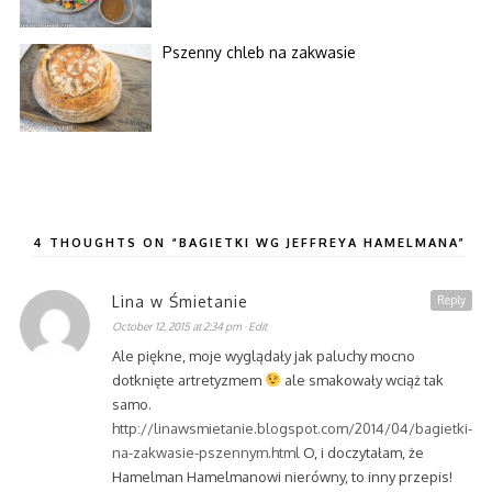
Pszenny chleb na zakwasie
4 THOUGHTS ON “BAGIETKI WG JEFFREYA HAMELMANA”
Lina w Śmietanie
Reply
October 12, 2015 at 2:34 pm
· Edit
Ale piękne, moje wyglądały jak paluchy mocno
dotknięte artretyzmem
ale smakowały wciąż tak
samo.
http://linawsmietanie.blogspot.com/2014/04/bagietki-
na-zakwasie-pszennym.html
O, i doczytałam, że
Hamelman Hamelmanowi nierówny, to inny przepis!