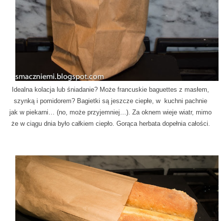
Idealna kolacja lub śniadanie? Może francuskie baguettes z masłem,
szynką i pomidorem? Bagietki są jeszcze ciepłe, w kuchni pachnie
jak w piekarni… (no, może przyjemniej…). Za oknem wieje wiatr, mimo
że w ciągu dnia było całkiem ciepło. Gorąca herbata dopełnia całości.