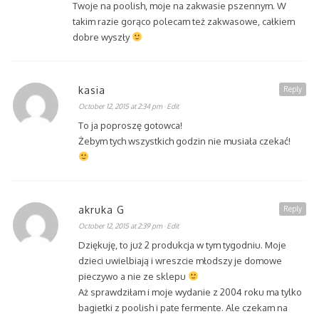
Twoje na poolish, moje na zakwasie pszennym. W
takim razie gorąco polecam też zakwasowe, całkiem
dobre wyszły
kasia
Reply
October 12, 2015 at 2:34 pm
· Edit
To ja poproszę gotowca!
Żebym tych wszystkich godzin nie musiała czekać!
akruka G
Reply
October 12, 2015 at 2:39 pm
· Edit
Dziękuję, to już 2 produkcja w tym tygodniu. Moje
dzieci uwielbiają i wreszcie młodszy je domowe
pieczywo a nie ze sklepu
Aż sprawdziłam i moje wydanie z 2004 roku ma tylko
bagietki z poolish i pate fermente. Ale czekam na