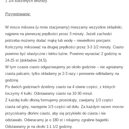
1 1/4 suszonych drożdży
Przygotowanie:
W misce miksera (u mnie stacjonarny) mieszamy wszystkie składniki,
najpierw na pierwszej prędkości przez 3 minuty. Jeżeli zachodzi
potrzeba możemy dodać mąkę lub wodę – niewielkimi porcjami.
Kończymy miksować na drugiej prędkości przez 3-3 1/2 minuty. Ciasto
powinno być elastyczne i lekko luźne. Powinno wyrastać 2 godziny w
24-25 st (dokładnie 24,5).
W tym czasie ciasto odgazowujemy po około godzinie – nie ugniatamy
ciasta palcami, tylko składamy je 2-3 razy i ponownie odkładamy na
godzinę.
Po dwóch godzinach dzielimy ciasto na 4 równe części, z których
toczymy 4 kulki. Odstawiamy ciasto na 10-30 minut.
Z każdej kulki dłonią formujemy prostokąty, zawijamy 1/3 części
ciasta od góry, następnie 1/3 części od dołu. Za każdym razem mocno
przyciskamy dłońmi ciasto, aby się przykleiło do ciasta i nie
odstawało. Odwracamy je o 180 st i rolujemy zgrabne bagietki.
Odstawiamy je na około 1-1 1/2 godziny.