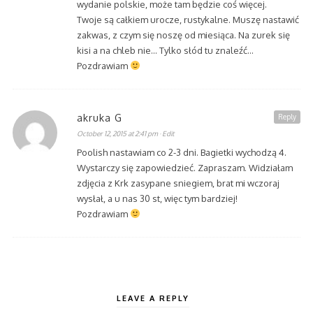
wydanie polskie, może tam będzie coś więcej.
Twoje są całkiem urocze, rustykalne. Muszę nastawić
zakwas, z czym się noszę od miesiąca. Na zurek się
kisi a na chleb nie… Tylko słód tu znaleźć…
Pozdrawiam
akruka G
Reply
October 12, 2015 at 2:41 pm
· Edit
Poolish nastawiam co 2-3 dni. Bagietki wychodzą 4.
Wystarczy się zapowiedzieć. Zapraszam. Widziałam
zdjęcia z Krk zasypane sniegiem, brat mi wczoraj
wysłał, a u nas 30 st, więc tym bardziej!
Pozdrawiam
LEAVE A REPLY