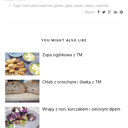
/
Tags:
,
,
,
,
,
francuskie naleśniki
gluten
jajka
masło
mleko
naleśniki
Share:
YOU MIGHT ALSO LIKE
Zupa ogórkowa z TM
Chleb z orzechami i śliwką z TM
Wrapy z nori, kurczakiem i zielonym dipem