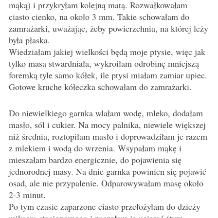
mąką) i przykryłam kolejną matą. Rozwałkowałam
ciasto cienko, na około 3 mm. Takie schowałam do
zamrażarki, uważając, żeby powierzchnia, na której leży
była płaska.
Wiedziałam jakiej wielkości będą moje ptysie, więc jak
tylko masa stwardniała, wykroiłam odrobinę mniejszą
foremką tyle samo kółek, ile ptysi miałam zamiar upiec.
Gotowe kruche kółeczka schowałam do zamrażarki.
Do niewielkiego garnka wlałam wodę, mleko, dodałam
masło, sól i cukier. Na mocy palnika, niewiele większej
niż średnia, roztopiłam masło i doprowadziłam je razem
z mlekiem i wodą do wrzenia. Wsypałam mąkę i
mieszałam bardzo energicznie, do pojawienia się
jednorodnej masy. Na dnie garnka powinien się pojawić
osad, ale nie przypalenie. Odparowywałam masę około
2-3 minut.
Po tym czasie zaparzone ciasto przełożyłam do dzieży