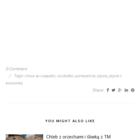
0 Comment
/
Tags:
,
,
,
,
choux au craquelin
na słodko
pomarańcze
ptysie
ptysie z
kruszonką
Share:
YOU MIGHT ALSO LIKE
Chleb z orzechami i śliwką z TM