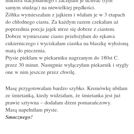
miksera stacjonarnego i zaczęłam je ucierać (tym
samym studząc) na niewielkiej prędkości.
Żółtka wymieszałam z jajkiem i wlałam je w 3 etapach
do chłodnego ciasta. Za każdym razem czekałam aż
poprzednia porcja jajek utrze się dobrze z ciastem.
Dobrze wymieszane ciasto przełożyłam do rękawa
cukierniczego i wyciskałam ciastka na blaszkę wyłożoną
matą do pieczenia.
Ptysie piekłam w piekarniku nagrzanym do 180st C.
przez 30 minut. Następnie wyłączyłam piekarnik i stygły
one w nim jeszcze przez chwilę.
Masę przygotowałam bardzo szybko. Kremówkę ubiłam
ze śmietanką, kiedy widziałam, że śmietanka jest już
prawie sztywna – dodałam dżem pomarańczowy.
Masą napełniłam ptysie.
Smacznego!