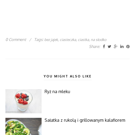
0 Comment
/
Tags:
,
,
,
bez jajek
ciasteczka
ciastka
na słodko
Share:
YOU MIGHT ALSO LIKE
Ryż na mleku
Sałatka z rukolą i grillowanym kalafiorem