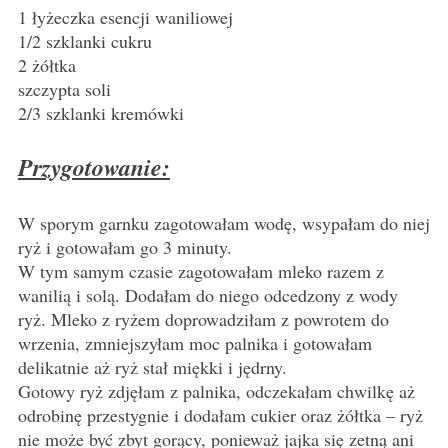
1 łyżeczka esencji waniliowej
1/2 szklanki cukru
2 żółtka
szczypta soli
2/3 szklanki kremówki
Przygotowanie:
W sporym garnku zagotowałam wodę, wsypałam do niej
ryż i gotowałam go 3 minuty.
W tym samym czasie zagotowałam mleko razem z
wanilią i solą. Dodałam do niego odcedzony z wody
ryż. Mleko z ryżem doprowadziłam z powrotem do
wrzenia, zmniejszyłam moc palnika i gotowałam
delikatnie aż ryż stał miękki i jędrny.
Gotowy ryż zdjęłam z palnika, odczekałam chwilkę aż
odrobinę przestygnie i dodałam cukier oraz żółtka – ryż
nie może być zbyt gorący, ponieważ jajka się zetną ani