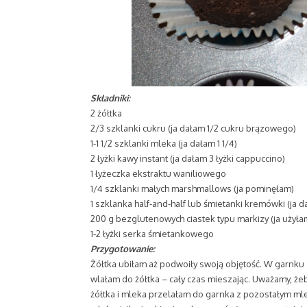
Składniki:
2 żółtka
2/3 szklanki cukru (ja dałam 1/2 cukru brązowego)
1-1 1/2 szklanki mleka (ja dałam 1 1/4)
2 łyżki kawy instant (ja dałam 3 łyżki cappuccino)
1 łyżeczka ekstraktu waniliowego
1/4 szklanki małych marshmallows (ja pominęłam)
1 szklanka half-and-half lub śmietanki kremówki (ja d
200 g bezglutenowych ciastek typu markizy (ja użył
1-2 łyżki serka śmietankowego
Przygotowanie:
Żółtka ubiłam aż podwoiły swoją objętość. W garnk
wlałam do żółtka – cały czas mieszając. Uważamy, że
żółtka i mleka przelałam do garnka z pozostałym ml