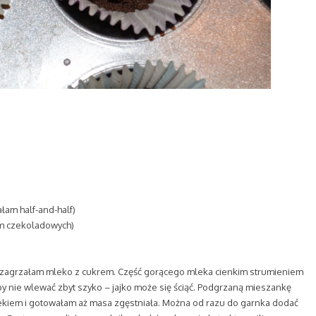
ałam half-and-half)
am czekoladowych)
u zagrzałam mleko z cukrem. Część gorącego mleka cienkim strumieniem
by nie wlewać zbyt szyko – jajko może się ściąć. Podgrzaną mieszankę
ekiem i gotowałam aż masa zgęstniała. Można od razu do garnka dodać