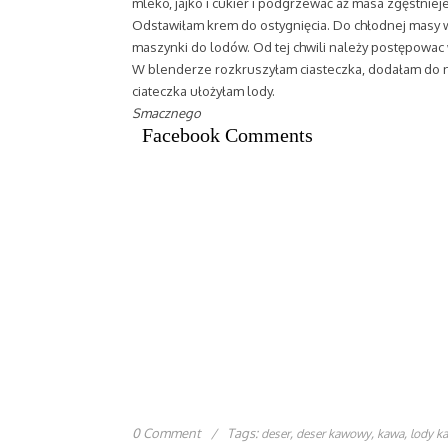
mleko, jajko i cukier i podgrzewać aż masa zgęstniej
Odstawiłam krem do ostygnięcia. Do chłodnej masy 
maszynki do lodów. Od tej chwili należy postępowa
W blenderze rozkruszyłam ciasteczka, dodałam do n
ciateczka ułożyłam lody.
Smacznego
Facebook Comments
0 Comment
/
Tags:
,
,
,
deser
deser kawowy
kawa
lody k