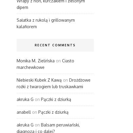
Wrapy z nori, kurczakiem i zielonym
dipem
Sałatka z rukolą i grillowanym
kalafiorem
RECENT COMMENTS
Monika M. Zielińska
on
Ciasto
marchewkowe
Niebieski Kubek Z Kawą
on
Drożdżowe
rożki z twarogiem lub truskawkami
akruka G
on
Pączki z dziurką
anabell
on
Pączki z dziurką
akruka G
on
Balsam peruwiański,
diagnoza i co dalej?