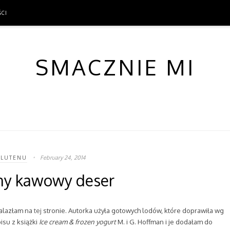
ŚCI
ŚCI
SMACZNIE MI
February 24, 2014
GLUTENU
ny kawowy deser
nalazłam na
tej
stronie. Autorka użyła gotowych lodów, które doprawiła wg
isu z książki
Ice cream & frozen yogurt
M. i G. Hoffman i je dodałam do