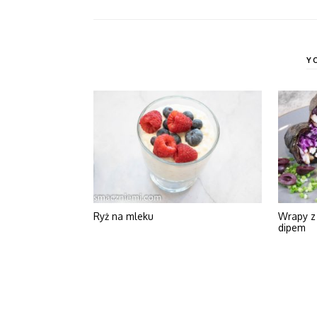
Y
Ryż na mleku
Wrapy z 
dipem