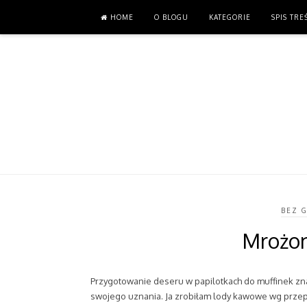
HOME
HOME
O BLOGU
O BLOGU
KATEGORIE
KATEGORIE
SPIS TRE
SPIS TRE
BEZ 
Mrożo
Przygotowanie deseru w papilotkach do muffinek z
swojego uznania. Ja zrobiłam lody kawowe wg przep