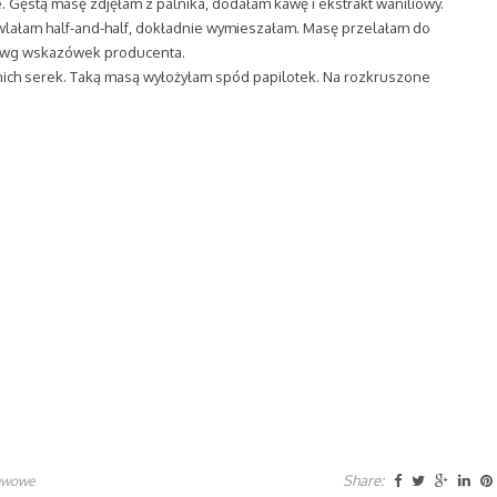
e. Gęstą masę zdjęłam z palnika, dodałam kawę i ekstrakt waniliowy.
wlałam half-and-half, dokładnie wymieszałam. Masę przelałam do
c wg wskazówek producenta.
ich serek. Taką masą wyłożyłam spód papilotek. Na rozkruszone
Share:
awowe