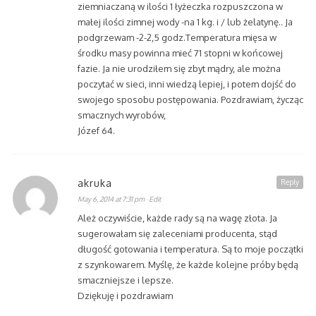
ziemniaczaną w ilości 1 łyżeczka rozpuszczona w
małej ilości zimnej wody -na 1 kg. i / lub żelatynę.. Ja
podgrzewam -2-2,5 godz.Temperatura mięsa w
środku masy powinna mieć 71 stopni w końcowej
fazie. Ja nie urodziłem się zbyt mądry, ale można
poczytać w sieci, inni wiedzą lepiej, i potem dojść do
swojego sposobu postępowania. Pozdrawiam, życząc
smacznych wyrobów,
Józef 64.
akruka
Reply
May 6, 2014 at 7:31 pm
· Edit
Ależ oczywiście, każde rady są na wagę złota. Ja
sugerowałam się zaleceniami producenta, stąd
długość gotowania i temperatura. Są to moje początki
z szynkowarem. Myślę, że każde kolejne próby będą
smaczniejsze i lepsze.
Dziękuję i pozdrawiam