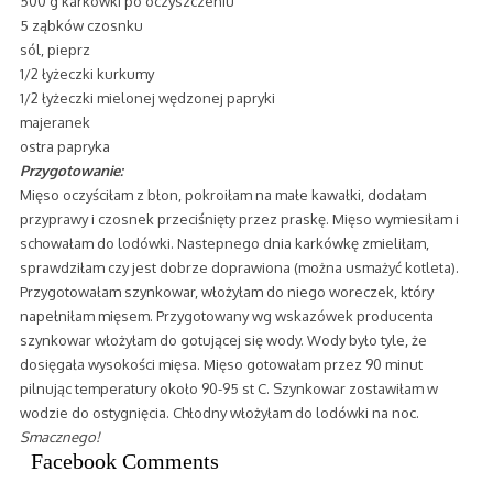
500 g karkówki po oczyszczeniu
5 ząbków czosnku
sól, pieprz
1/2 łyżeczki kurkumy
1/2 łyżeczki mielonej wędzonej papryki
majeranek
ostra papryka
Przygotowanie:
Mięso oczyściłam z błon, pokroiłam na małe kawałki, dodałam
przyprawy i czosnek przeciśnięty przez praskę. Mięso wymiesiłam i
schowałam do lodówki. Nastepnego dnia karkówkę zmieliłam,
sprawdziłam czy jest dobrze doprawiona (można usmażyć kotleta).
Przygotowałam szynkowar, włożyłam do niego woreczek, który
napełniłam mięsem. Przygotowany wg wskazówek producenta
szynkowar włożyłam do gotującej się wody. Wody było tyle, że
dosięgała wysokości mięsa. Mięso gotowałam przez 90 minut
pilnując temperatury około 90-95 st C. Szynkowar zostawiłam w
wodzie do ostygnięcia. Chłodny włożyłam do lodówki na noc.
Smacznego!
Facebook Comments