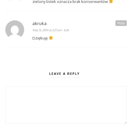
zielony listek oznacza brak konserwantów
akruka
Reply
May 15, 2014 at 2:27 pm
· Edit
Dziękuję
LEAVE A REPLY