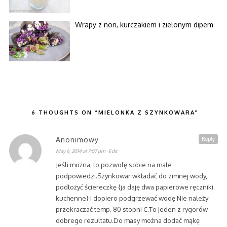
Wrapy z nori, kurczakiem i zielonym dipem
6 THOUGHTS ON “MIELONKA Z SZYNKOWARA”
Anonimowy
Reply
May 6, 2014 at 7:07 pm
· Edit
Jeśli można, to pozwolę sobie na małe
podpowiedzi.Szynkowar wkładać do zimnej wody,
podłożyć ściereczkę {ja daję dwa papierowe ręczniki
kuchenne} i dopiero podgrzewać wodę Nie należy
przekraczać temp. 80 stopni C.To jeden z rygorów
dobrego rezultatu.Do masy można dodać mąkę