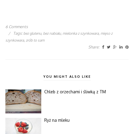
6 Comments
/
Tags:
,
,
,
bez glutenu
bez nabiału
mielonka z szynkowara
mięso z
,
szynkowara
zrób to sam
Share:
YOU MIGHT ALSO LIKE
Chleb z orzechami i śliwką z TM
Ryż na mleku