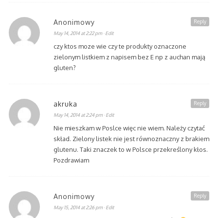
Anonimowy
Reply
May 14, 2014 at 2:22 pm
· Edit
czy ktos moze wie czy te produkty oznaczone
zielonym listkiem z napisem bez E np z auchan mają
gluten?
akruka
Reply
May 14, 2014 at 2:24 pm
· Edit
Nie mieszkam w Poslce więc nie wiem. Należy czytać
skład. Zielony listek nie jest równoznaczny z brakiem
glutenu. Taki znaczek to w Polsce przekreślony kłos.
Pozdrawiam
Anonimowy
Reply
May 15, 2014 at 2:26 pm
· Edit