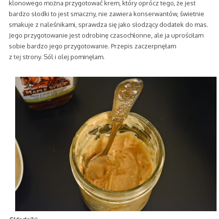
klonowego można przygotować krem, który oprócz tego, że jest
bardzo słodki to jest smaczny, nie zawiera konserwantów, świetnie
smakuje z naleśnikami, sprawdza się jako słodzący dodatek do mas.
Jego przygotowanie jest odrobinę czasochłonne, ale ja uprościłam
sobie bardzo jego przygotowanie. Przepis zaczerpnęłam
z
tej
strony. Sól i olej pominęłam.