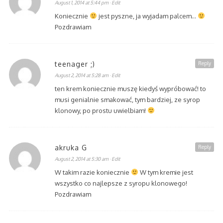
August 1, 2014 at 5:44 pm
· Edit
Koniecznie
jest pyszne, ja wyjadam palcem…
Pozdrawiam
teenager ;)
Reply
August 2, 2014 at 5:28 am
· Edit
ten krem koniecznie muszę kiedyś wypróbować! to
musi genialnie smakować, tym bardziej, ze syrop
klonowy, po prostu uwielbiam!
akruka G
Reply
August 2, 2014 at 5:30 am
· Edit
W takim razie koniecznie
W tym kremie jest
wszystko co najlepsze z syropu klonowego!
Pozdrawiam