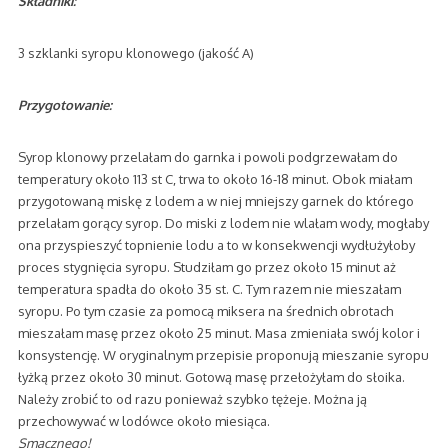
Składniki:
3 szklanki syropu klonowego (jakość A)
Przygotowanie:
Syrop klonowy przelałam do garnka i powoli podgrzewałam do
temperatury około 113 st C, trwa to około 16-18 minut. Obok miałam
przygotowaną miskę z lodem a w niej mniejszy garnek do którego
przelałam gorący syrop. Do miski z lodem nie wlałam wody, mogłaby
ona przyspieszyć topnienie lodu a to w konsekwencji wydłużyłoby
proces stygnięcia syropu. Studziłam go przez około 15 minut aż
temperatura spadła do około 35 st. C. Tym razem nie mieszałam
syropu. Po tym czasie za pomocą miksera na średnich obrotach
mieszałam masę przez około 25 minut. Masa zmieniała swój kolor i
konsystencję. W oryginalnym przepisie proponują mieszanie syropu
łyżką przez około 30 minut. Gotową masę przełożyłam do słoika.
Należy zrobić to od razu ponieważ szybko tężeje. Można ją
przechowywać w lodówce około miesiąca.
Smacznego!