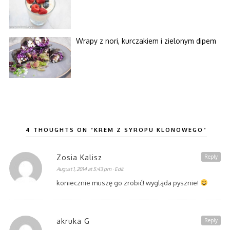
Wrapy z nori, kurczakiem i zielonym dipem
4 THOUGHTS ON “KREM Z SYROPU KLONOWEGO”
Zosia Kalisz
Reply
August 1, 2014 at 5:43 pm
· Edit
koniecznie muszę go zrobić! wygląda pysznie!
akruka G
Reply