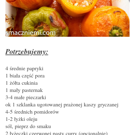
Potrzebujemy:
4 średnie papryki
1 biała część pora
1 żółta cukinia
1 mały pasternak
3-4 małe pieczarki
ok 1 szklanka ugotowanej prażonej kaszy gryczanej
4-5 średnich pomidorów
1-2 łyżki oleju
sól, pieprz do smaku
2 łyżeczki czerwonej pasty curry (opcjonalnie)