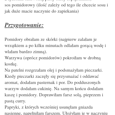
sos pomidorowy (ilość zależy od tego ile chcecie sosu i
jak duże macie naczynie do zapiekania)
Przygotowanie:
Pomidory obrałam ze skórki (najpierw zalałam je
wrzątkiem a po kilku minutach odlałam gorącą wodę i
wlałam bardzo zimną).
Warzywa (oprócz pomidorów) pokroiłam w drobną
kostkę.
Na patelni rozgrzałam olej i podsmażyłam pieczarki.
Kiedy pieczarki zaczęły się przysmażać i oddawać
aromat, dodałam pasternak i por. Do podduszonych
warzyw dodałam cukinię. Na samym końcu dodałam
kaszę i pomidory. Doprawiłam farsz solą, pieprzem i
pastą curry.
Papryki, z których wcześniej usunęłam gniazda
nasienne, napełniłam farszem. Ułożyłam je w naczyniu