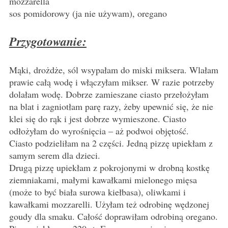
mozzarella
sos pomidorowy (ja nie używam), oregano
Przygotowanie:
Mąki, drożdże, sól wsypałam do miski miksera. Wlałam
prawie całą wodę i włączyłam mikser. W razie potrzeby
dolałam wodę. Dobrze zamieszane ciasto przełożyłam
na blat i zagniotłam parę razy, żeby upewnić się, że nie
klei się do rąk i jest dobrze wymieszone. Ciasto
odłożyłam do wyrośnięcia – aż podwoi objętość.
Ciasto podzieliłam na 2 części. Jedną pizzę upiekłam z
samym serem dla dzieci.
Drugą pizzę upiekłam z pokrojonymi w drobną kostkę
ziemniakami, małymi kawałkami mielonego mięsa
(może to być biała surowa kiełbasa), oliwkami i
kawałkami mozzarelli. Użyłam też odrobinę wędzonej
goudy dla smaku. Całość doprawiłam odrobiną oregano.