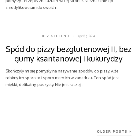
pomysły... Przepis znalazłam na tej stronie. Nieznacznie go
zmodyfikowałam do swoich…
April 1, 2014
BEZ GLUTENU
Spód do pizzy bezglutenowej II, bez
gumy ksantanowej i kukurydzy
Skończyły mi się pomysły na nazywanie spodów do pizzy. A że
robimy ich sporo to i sporo mam ich w zanadrzu. Ten spód jest
miękki, delikatny, puszysty. Nie jest raczej…
OLDER POSTS