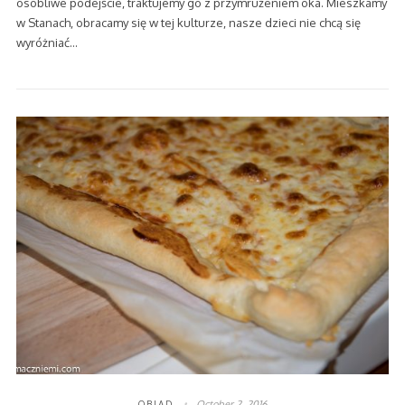
osobliwe podejście, traktujemy go z przymrużeniem oka. Mieszkamy
w Stanach, obracamy się w tej kulturze, nasze dzieci nie chcą się
wyróżniać…
October 2, 2016
OBIAD