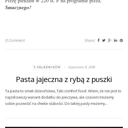
Pizzę piekłam w 220 st. F na programie pizza.
Smacznego!
0 Comment
Share:
September 8, 2018
5 SKŁADNIKÓW
Pasta jajeczna z rybą z puszki
Ta pasta to smak dzieciństwa, Taki comfort food. Wiem, że nie jest to
najzdrowszy wariant dodatku do pieczywa, ale czasem możemy
sobie pozwolić na chwile słabości. Do takiej pasty możemy…