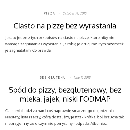
October 14, 2015
PIZZA
Ciasto na pizzę bez wyrastania
Jest to jeden z tych przepisów na ciasto na pizzę, które niby nie
wymaga zagniatania i wyrastania. Ja robię je drugi raz i tym razem też
je zagniatałam. Co prawda…
June 11, 2015
BEZ GLUTENU
Spód do pizzy, bezglutenowy, bez
mleka, jajek, niski FODMAP
Czasami chodzi za nami coś naprawdę smacznego do jedzenia.
Niestety, lista rzeczy, którą dostaliśmy jest tak krótka, ból brzucha tak
nieprzyjemny, że o czym nie pomyślimy - odpada. Albo nie…